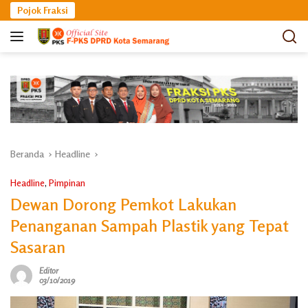
Langsung
Pojok Fraksi
ke
konten
Beranda
Headline
Headline
,
Pimpinan
Dewan Dorong Pemkot Lakukan
Penanganan Sampah Plastik yang Tepat
Sasaran
Editor
03/10/2019