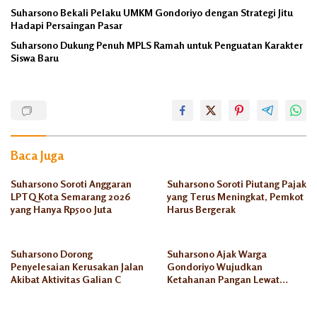
Suharsono Bekali Pelaku UMKM Gondoriyo dengan Strategi Jitu
Hadapi Persaingan Pasar
Suharsono Dukung Penuh MPLS Ramah untuk Penguatan Karakter
Siswa Baru
Sampah
Sampah
Plastik
Baca Juga
Suharsono Soroti Anggaran
Suharsono Soroti Piutang Pajak
LPTQ Kota Semarang 2026
yang Terus Meningkat, Pemkot
yang Hanya Rp500 Juta
Harus Bergerak
Suharsono Dorong
Suharsono Ajak Warga
Penyelesaian Kerusakan Jalan
Gondoriyo Wujudkan
Akibat Aktivitas Galian C
Ketahanan Pangan Lewat
Budikdamber