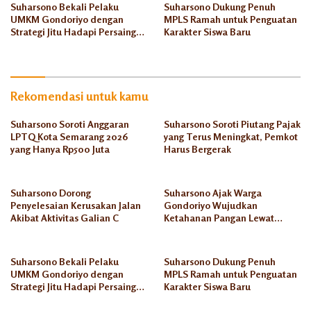
Suharsono Bekali Pelaku
Suharsono Dukung Penuh
UMKM Gondoriyo dengan
MPLS Ramah untuk Penguatan
Strategi Jitu Hadapi Persaingan
Karakter Siswa Baru
Pasar
Rekomendasi untuk kamu
Suharsono Soroti Anggaran
Suharsono Soroti Piutang Pajak
LPTQ Kota Semarang 2026
yang Terus Meningkat, Pemkot
yang Hanya Rp500 Juta
Harus Bergerak
Suharsono Dorong
Suharsono Ajak Warga
Penyelesaian Kerusakan Jalan
Gondoriyo Wujudkan
Akibat Aktivitas Galian C
Ketahanan Pangan Lewat
Budikdamber
Suharsono Bekali Pelaku
Suharsono Dukung Penuh
UMKM Gondoriyo dengan
MPLS Ramah untuk Penguatan
Strategi Jitu Hadapi Persaingan
Karakter Siswa Baru
Pasar