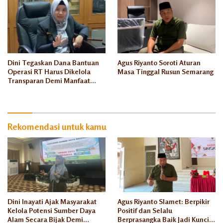
Dini Tegaskan Dana Bantuan
Agus Riyanto Soroti Aturan
Operasi RT Harus Dikelola
Masa Tinggal Rusun Semarang
Transparan Demi Manfaat
Seluruh Warga
Rekomendasi untuk kamu
Dini Inayati Ajak Masyarakat
Agus Riyanto Slamet: Berpikir
Kelola Potensi Sumber Daya
Positif dan Selalu
Alam Secara Bijak Demi
Berprasangka Baik Jadi Kunci