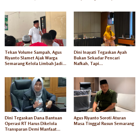
Kesejahteraan Keluarga
Sukses Pengusaha Mikro
Tekan Volume Sampah, Agus
Dini Inayati Tegaskan Ayah
Riyanto Slamet Ajak Warga
Bukan Sekadar Pencari
Semarang Kelola Limbah Jadi
Nafkah, Tapi
Berkah Ekonomi
Penanggungjawab Dunia
Akhirat
Dini Tegaskan Dana Bantuan
Agus Riyanto Soroti Aturan
Operasi RT Harus Dikelola
Masa Tinggal Rusun Semarang
Transparan Demi Manfaat
Seluruh Warga