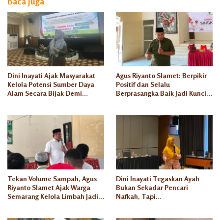
Baca Juga
Kota
Semarang
Dini Inayati Ajak Masyarakat
Agus Riyanto Slamet: Berpikir
Kelola Potensi Sumber Daya
Positif dan Selalu
Alam Secara Bijak Demi
Berprasangka Baik Jadi Kunci
Kesejahteraan Keluarga
Sukses Pengusaha Mikro
Tekan Volume Sampah, Agus
Dini Inayati Tegaskan Ayah
Riyanto Slamet Ajak Warga
Bukan Sekadar Pencari
Semarang Kelola Limbah Jadi
Nafkah, Tapi
Berkah Ekonomi
Penanggungjawab Dunia
Akhirat