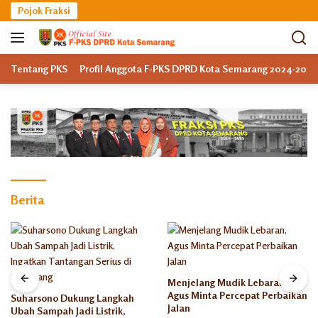
Langsung
Pojok Fraksi
ke
konten
Tentang PKS
Profil Anggota F-PKS DPRD Kota Semarang 2024-2029
Berita
Menjelang Mudik Lebaran,
Agus Minta Percepat Perbaikan
Suharsono Dukung Langkah
Jalan
Ubah Sampah Jadi Listrik,