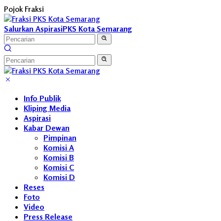
Langsung
Pojok Fraksi
ke
konten
Salurkan Aspirasi
PKS Kota Semarang
Info Publik
Kliping Media
Aspirasi
Kabar Dewan
Pimpinan
Komisi A
Komisi B
Komisi C
Komisi D
Reses
Foto
Video
Press Release