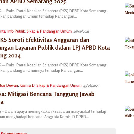
han APBD Semarang 2025
 Fraksi Partai Keadilan Sejahtera (PKS) DPRD Kota Semarang
kan pandangan umum terhadap Rancangan…
rita
,
Info Publik
,
Sikap & Pandangan Umum
26/06/2025
PKS Soroti Efektivitas Anggaran dan
angan Layanan Publik dalam LPJ APBD Kota
ng 2024
 Fraksi Partai Keadilan Sejahtera (PKS) DPRD Kota Semarang
kan pandangan umumnya terhadap Rancangan…
bar Dewan
,
Komisi D
,
Sikap & Pandangan Umum
23/06/2025
ika: Mitigasi Bencana Tanggung Jawab
ma
– Dalam upaya meningkatkan kesadaran masyarakat terhadap
gaan menghadapi bencana, Anggota Komisi D DPRD…
Selengkapnya