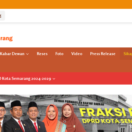
g
Kabar Dewan
Reses
Foto
Video
Press Release
Sik
RD Kota Semarang 2024-2029