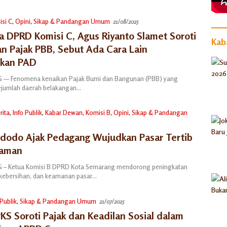
si C
,
Opini
,
Sikap & Pandangan Umum
21/08/2025
a DPRD Komisi C, Agus Riyanto Slamet Soroti
Kaba
n Pajak PBB, Sebut Ada Cara Lain
tkan PAD
— Fenomena kenaikan Pajak Bumi dan Bangunan (PBB) yang
 sejumlah daerah belakangan…
rita
,
Info Publik
,
Kabar Dewan
,
Komisi B
,
Opini
,
Sikap & Pandangan
idodo Ajak Pedagang Wujudkan Pasar Tertib
yaman
– Ketua Komisi B DPRD Kota Semarang mendorong peningkatan
, kebersihan, dan keamanan pasar…
 Publik
,
Sikap & Pandangan Umum
21/07/2025
PKS Soroti Pajak dan Keadilan Sosial dalam