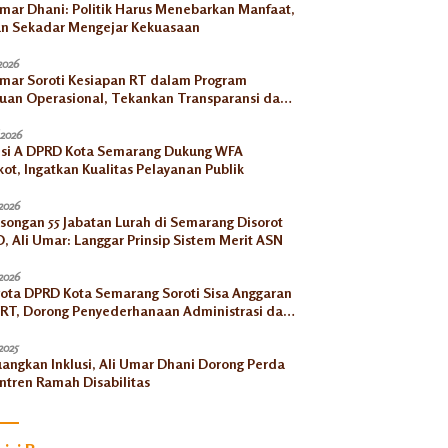
Umar Dhani: Politik Harus Menebarkan Manfaat,
n Sekadar Mengejar Kekuasaan
2026
Umar Soroti Kesiapan RT dalam Program
uan Operasional, Tekankan Transparansi dan
tabilitas
/2026
si A DPRD Kota Semarang Dukung WFA
ot, Ingatkan Kualitas Pelayanan Publik
2026
songan 55 Jabatan Lurah di Semarang Disorot
, Ali Umar: Langgar Prinsip Sistem Merit ASN
2026
ota DPRD Kota Semarang Soroti Sisa Anggaran
RT, Dorong Penyederhanaan Administrasi dan
ngkatan Pemanfaatan di Tahun 2026
2025
uangkan Inklusi, Ali Umar Dhani Dorong Perda
ntren Ramah Disabilitas