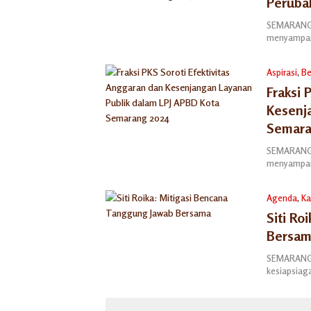
Peruba
SEMARANG —
menyampai
Aspirasi
,
Be
Fraksi 
Kesenj
Semara
SEMARANG —
menyampai
Agenda
,
Ka
Siti Ro
Bersa
SEMARANG 
kesiapsia