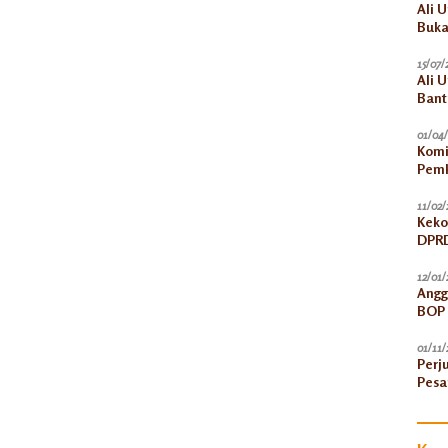
Ali 
Buka
15/07/
Ali 
Bant
Akun
01/04
Komi
Pemk
11/02/
Keko
DPRD
12/01/
Angg
BOP 
Peni
01/11/
Perj
Pesa