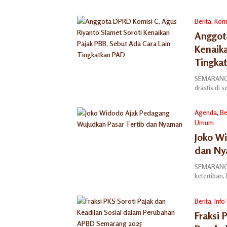
Berita
,
Komi
Anggot
Kenaika
Tingka
SEMARANG 
drastis di
Agenda
,
Be
Umum
07/08/2025
Joko W
dan N
SEMARANG 
ketertiban
Berita
,
Info
Fraksi 