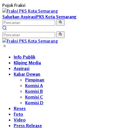
Langsung
Pojok Fraksi
ke
konten
Salurkan Aspirasi
PKS Kota Semarang
Info Publik
Kliping Media
Aspirasi
Kabar Dewan
Pimpinan
Komisi A
Komisi B
Komisi C
Komisi D
Reses
Foto
Video
Press Release