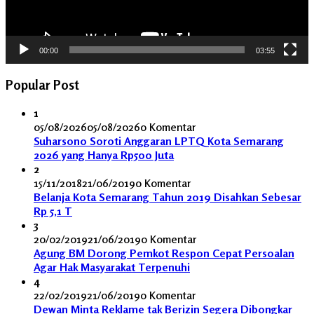
00:00
03:55
Popular Post
1
05/08/2026
05/08/2026
0 Komentar
Suharsono Soroti Anggaran LPTQ Kota Semarang
2026 yang Hanya Rp500 Juta
2
15/11/2018
21/06/2019
0 Komentar
Belanja Kota Semarang Tahun 2019 Disahkan Sebesar
Rp 5,1 T
3
20/02/2019
21/06/2019
0 Komentar
Agung BM Dorong Pemkot Respon Cepat Persoalan
Agar Hak Masyarakat Terpenuhi
4
22/02/2019
21/06/2019
0 Komentar
Dewan Minta Reklame tak Berizin Segera Dibongkar