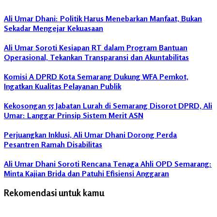
Fraksi
Ali Umar Dhani: Politik Harus Menebarkan Manfaat, Bukan
PKS
Sekadar Mengejar Kekuasaan
Fraksi
PKS
Ali Umar Soroti Kesiapan RT dalam Program Bantuan
DPRD
Operasional, Tekankan Transparansi dan Akuntabilitas
Kota
Komisi A DPRD Kota Semarang Dukung WFA Pemkot,
Semarang
Ingatkan Kualitas Pelayanan Publik
Komisi
A
Kekosongan 55 Jabatan Lurah di Semarang Disorot DPRD, Ali
Penyederhanaan
Umar: Langgar Prinsip Sistem Merit ASN
Administrasi
Perjuangkan Inklusi, Ali Umar Dhani Dorong Perda
Pesantren Ramah Disabilitas
Ali Umar Dhani Soroti Rencana Tenaga Ahli OPD Semarang:
Minta Kajian Brida dan Patuhi Efisiensi Anggaran
Rekomendasi untuk kamu