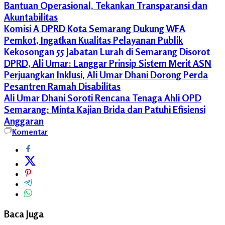
Bantuan Operasional, Tekankan Transparansi dan
Akuntabilitas
Komisi A DPRD Kota Semarang Dukung WFA
Pemkot, Ingatkan Kualitas Pelayanan Publik
Kekosongan 55 Jabatan Lurah di Semarang Disorot
DPRD, Ali Umar: Langgar Prinsip Sistem Merit ASN
Perjuangkan Inklusi, Ali Umar Dhani Dorong Perda
Pesantren Ramah Disabilitas
Ali Umar Dhani Soroti Rencana Tenaga Ahli OPD
Semarang: Minta Kajian Brida dan Patuhi Efisiensi
Anggaran
Ali
Komentar
Umar
Dhani
Anggaran
RT
BOP
DPRD
Kota
Baca Juga
Semarang