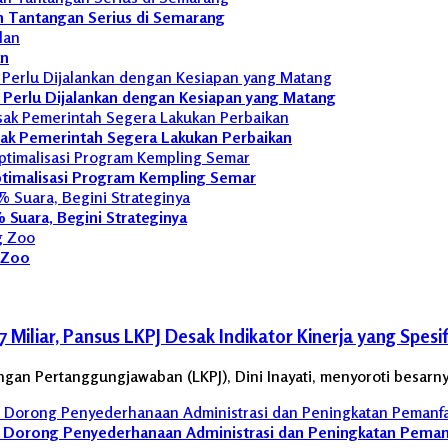
n Tantangan Serius di Semarang
an
L Perlu Dijalankan dengan Kesiapan yang Matang
sak Pemerintah Segera Lakukan Perbaikan
ptimalisasi Program Kempling Semar
Suara, Begini Strateginya
g Zoo
iliar, Pansus LKPJ Desak Indikator Kinerja yang Spesif
an Pertanggungjawaban (LKPJ), Dini Inayati, menyoroti besarny
 Dorong Penyederhanaan Administrasi dan Peningkatan Peman