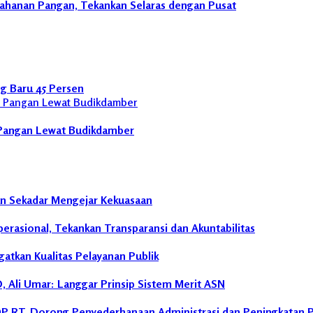
ahanan Pangan, Tekankan Selaras dengan Pusat
g Baru 45 Persen
Pangan Lewat Budikdamber
an Sekadar Mengejar Kekuasaan
rasional, Tekankan Transparansi dan Akuntabilitas
tkan Kualitas Pelayanan Publik
 Ali Umar: Langgar Prinsip Sistem Merit ASN
P RT, Dorong Penyederhanaan Administrasi dan Peningkatan 