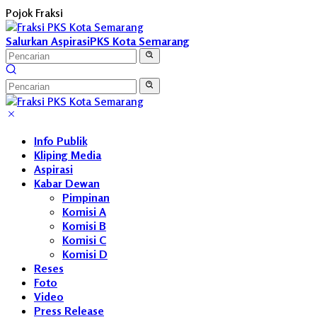
Langsung
Pojok Fraksi
ke
konten
Salurkan Aspirasi
PKS Kota Semarang
Info Publik
Kliping Media
Aspirasi
Kabar Dewan
Pimpinan
Komisi A
Komisi B
Komisi C
Komisi D
Reses
Foto
Video
Press Release