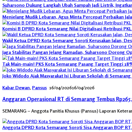
Suharsono Dukung Langkah Ubah Sampah Jadi Listrik, Ingatka
Menjelang Mudik Lebaran, Agus Minta Percepat Perbaikan Jal
Komisi B DPRD Kota Semarang Nilai Digitalisasi Retribusi PK
Wakil Ketua DPRD Kota Semarang Soroti Kerusakan Jalan, De
Jaga Stabilitas Pangan Jelang Ramadan, Suharsono Dorong O
Tak Main-main! PKS Kota Semarang Pasang Target Tinggi 18% 
Joko Widodo Ajak Masyarakat Isi Liburan Sekolah di Semaran
Kabar Dewan
,
Pansus
16/04/2026
16/04/2026
Anggaran Operasional RT di Semarang Tembus Rp265,7 M
SEMARANG – Anggota Panitia Khusus (Pansus) Laporan Keterang
Anggota DPRD Kota Semarang Soroti Sisa Anggaran BOP RT,