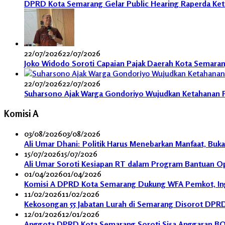
DPRD Kota Semarang Gelar Public Hearing Raperda Ket
22/07/2026
22/07/2026
Joko Widodo Soroti Capaian Pajak Daerah Kota Semaran
22/07/2026
22/07/2026
Suharsono Ajak Warga Gondoriyo Wujudkan Ketahanan 
Komisi A
03/08/2026
03/08/2026
Ali Umar Dhani: Politik Harus Menebarkan Manfaat, Buk
15/07/2026
15/07/2026
Ali Umar Soroti Kesiapan RT dalam Program Bantuan Ope
01/04/2026
01/04/2026
Komisi A DPRD Kota Semarang Dukung WFA Pemkot, Inga
11/02/2026
11/02/2026
Kekosongan 55 Jabatan Lurah di Semarang Disorot DPRD,
12/01/2026
12/01/2026
Anggota DPRD Kota Semarang Soroti Sisa Anggaran BO