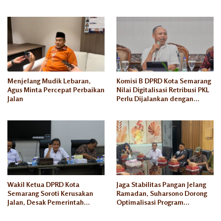
Semarang
Menjelang Mudik Lebaran,
Komisi B DPRD Kota Semarang
Agus Minta Percepat Perbaikan
Nilai Digitalisasi Retribusi PKL
Jalan
Perlu Dijalankan dengan
Kesiapan yang Matang
Wakil Ketua DPRD Kota
Jaga Stabilitas Pangan Jelang
Semarang Soroti Kerusakan
Ramadan, Suharsono Dorong
Jalan, Desak Pemerintah
Optimalisasi Program
Segera Lakukan Perbaikan
Kempling Semar