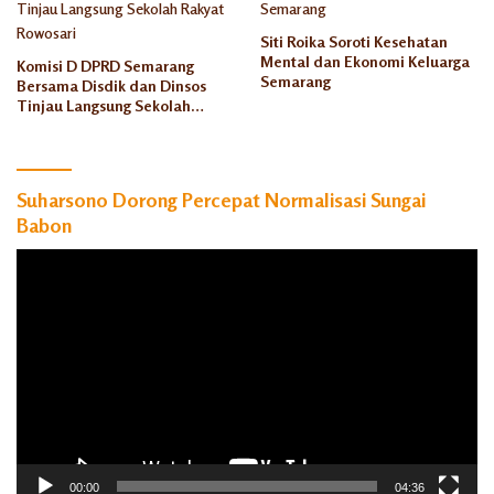
Siti Roika Soroti Kesehatan
Mental dan Ekonomi Keluarga
Komisi D DPRD Semarang
Semarang
Bersama Disdik dan Dinsos
Tinjau Langsung Sekolah
Rakyat Rowosari
Suharsono Dorong Percepat Normalisasi Sungai
Babon
Pemutar
Video
00:00
04:36