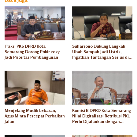
Ustadz
Zuber
Fraksi PKS DPRD Kota
Suharsono Dukung Langkah
Semarang Dorong Pokir 2027
Ubah Sampah Jadi Listrik,
Jadi Prioritas Pembangunan
Ingatkan Tantangan Serius di
Semarang
Menjelang Mudik Lebaran,
Komisi B DPRD Kota Semarang
Agus Minta Percepat Perbaikan
Nilai Digitalisasi Retribusi PKL
Jalan
Perlu Dijalankan dengan
Kesiapan yang Matang