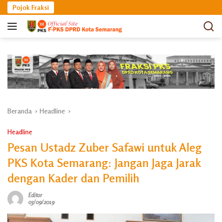
Langsung
Pojok Fraksi
ke
konten
Beranda
Headline
Headline
Pesan Ustadz Zuber Safawi untuk Aleg
PKS Kota Semarang: Jangan Jaga Jarak
dengan Kader dan Pemilih
Editor
03/09/2019