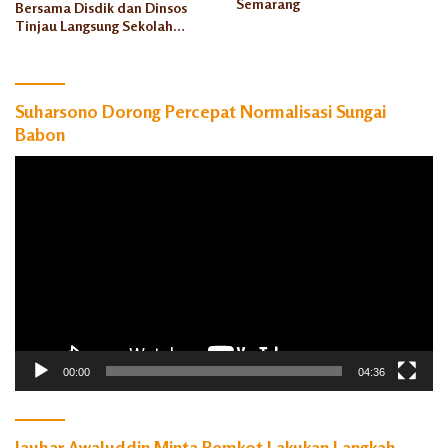
Semarang
Bersama Disdik dan Dinsos
Tinjau Langsung Sekolah
Rakyat Rowosari
Suharsono Dorong Percepat Normalisasi Sungai
Babon
Pemutar
Video
00:00
04:36
Jauhar Awaluddin Minta Pemkot Lakukan Langkah