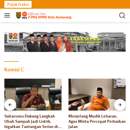
Langsung
Pojok Fraksi
ke
konten
Komisi C
Suharsono Dukung Langkah
Menjelang Mudik Lebaran,
Ubah Sampah Jadi Listrik,
Agus Minta Percepat Perbaikan
Ingatkan Tantangan Serius di
Jalan