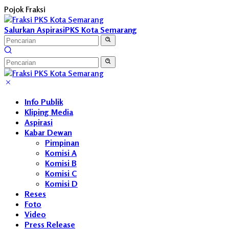
Langsung
Pojok Fraksi
ke
konten
Salurkan Aspirasi
PKS Kota Semarang
Info Publik
Kliping Media
Aspirasi
Kabar Dewan
Pimpinan
Komisi A
Komisi B
Komisi C
Komisi D
Reses
Foto
Video
Press Release