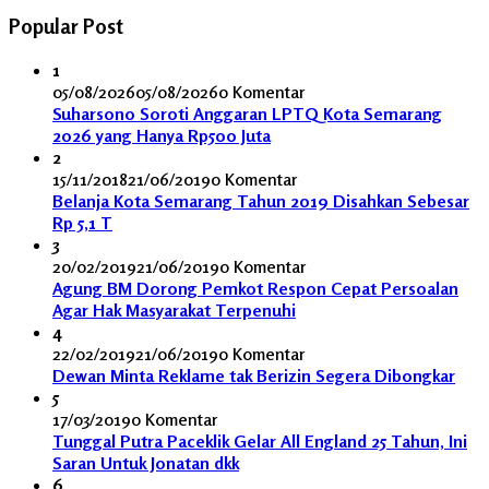
Popular Post
1
05/08/2026
05/08/2026
0 Komentar
Suharsono Soroti Anggaran LPTQ Kota Semarang
2026 yang Hanya Rp500 Juta
2
15/11/2018
21/06/2019
0 Komentar
Belanja Kota Semarang Tahun 2019 Disahkan Sebesar
Rp 5,1 T
3
20/02/2019
21/06/2019
0 Komentar
Agung BM Dorong Pemkot Respon Cepat Persoalan
Agar Hak Masyarakat Terpenuhi
4
22/02/2019
21/06/2019
0 Komentar
Dewan Minta Reklame tak Berizin Segera Dibongkar
5
17/03/2019
0 Komentar
Tunggal Putra Paceklik Gelar All England 25 Tahun, Ini
Saran Untuk Jonatan dkk
6