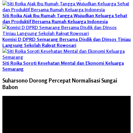
Siti Roika Ajak Ibu Rumah Tangga Wujudkan Keluarga Sehat
dan Produktif Bersama Rumah Keluarga Indonesia
Komisi D DPRD Semarang Bersama Disdik dan Dinsos Tinjau
Langsung Sekolah Rakyat Rowosari
Siti Roika Soroti Kesehatan Mental dan Ekonomi Keluarga
Semarang
Suharsono Dorong Percepat Normalisasi Sungai
Babon
Pemutar
Video