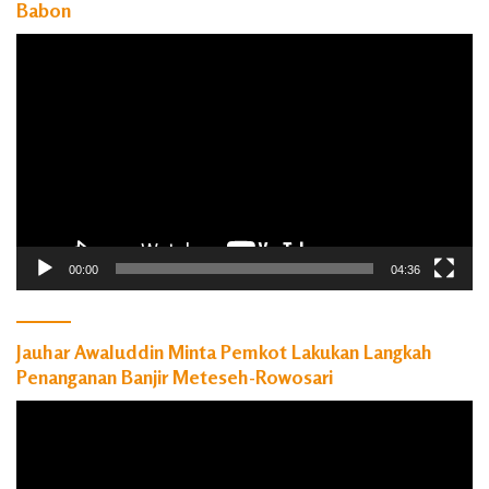
Babon
Pemutar
Video
00:00
04:36
Jauhar Awaluddin Minta Pemkot Lakukan Langkah
Penanganan Banjir Meteseh-Rowosari
Pemutar
Video