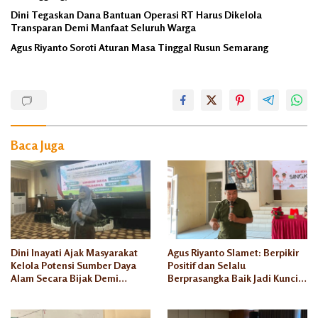
Dini Tegaskan Dana Bantuan Operasi RT Harus Dikelola
Transparan Demi Manfaat Seluruh Warga
Agus Riyanto Soroti Aturan Masa Tinggal Rusun Semarang
Abdul
Wahab
APD
Baca Juga
Dini Inayati Ajak Masyarakat
Agus Riyanto Slamet: Berpikir
Kelola Potensi Sumber Daya
Positif dan Selalu
Alam Secara Bijak Demi
Berprasangka Baik Jadi Kunci
Kesejahteraan Keluarga
Sukses Pengusaha Mikro