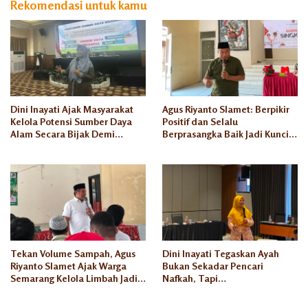
Rekomendasi untuk kamu
Dini Inayati Ajak Masyarakat
Agus Riyanto Slamet: Berpikir
Kelola Potensi Sumber Daya
Positif dan Selalu
Alam Secara Bijak Demi
Berprasangka Baik Jadi Kunci
Kesejahteraan Keluarga
Sukses Pengusaha Mikro
Tekan Volume Sampah, Agus
Dini Inayati Tegaskan Ayah
Riyanto Slamet Ajak Warga
Bukan Sekadar Pencari
Semarang Kelola Limbah Jadi
Nafkah, Tapi
Berkah Ekonomi
Penanggungjawab Dunia
Akhirat