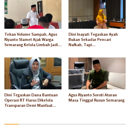
Tekan Volume Sampah, Agus
Dini Inayati Tegaskan Ayah
Riyanto Slamet Ajak Warga
Bukan Sekadar Pencari
Semarang Kelola Limbah Jadi
Nafkah, Tapi
Berkah Ekonomi
Penanggungjawab Dunia
Akhirat
Dini Tegaskan Dana Bantuan
Agus Riyanto Soroti Aturan
Operasi RT Harus Dikelola
Masa Tinggal Rusun Semarang
Transparan Demi Manfaat
Seluruh Warga