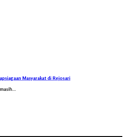
apsiagaan Masyarakat di Rejosari
 masih…