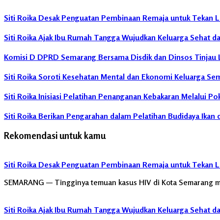
Kebakaran
Siti Roika Desak Penguatan Pembinaan Remaja untuk Tekan L
Rumah
Kecamatan
Siti Roika Ajak Ibu Rumah Tangga Wujudkan Keluarga Sehat d
Semarang
Utara
Komisi D DPRD Semarang Bersama Disdik dan Dinsos Tinjau 
Siti
Siti Roika Soroti Kesehatan Mental dan Ekonomi Keluarga Se
Roika
Siti Roika Inisiasi Pelatihan Penanganan Kebakaran Melalui 
Siti Roika Berikan Pengarahan dalam Pelatihan Budidaya Ikan
Rekomendasi untuk kamu
Siti Roika Desak Penguatan Pembinaan Remaja untuk Tekan L
SEMARANG — Tingginya temuan kasus HIV di Kota Semarang me
Siti Roika Ajak Ibu Rumah Tangga Wujudkan Keluarga Sehat d