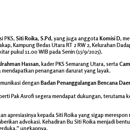
si PKS,
Siti Roika, S.Pd
, yang juga anggota
Komisi D
, m
 Kakap, Kampung Bedas Utara RT 2 RW 2, Kelurahan Dada
tar pukul 11.00 WIB pada Senin (15/9/2025).
ulrahman Hassan
, kader PKS Semarang Utara, serta
Cam
a mendapatkan penanganan darurat yang layak.
komunikasi dengan
Badan Penanggulangan Bencana Daer
erti Pak Asrofi segera mendapat dukungan, terutama ke
 apresiasinya kepada Siti Roika yang sigap merespon m
erikan advokasi. Kehadiran Bu Siti Roika menjadi bent
erduka,” ungkapnya.