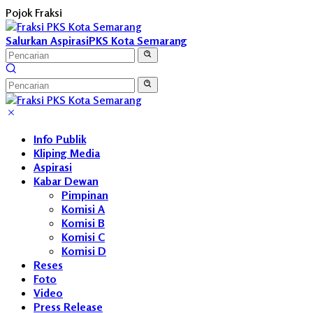
Langsung
Pojok Fraksi
ke
konten
Salurkan Aspirasi
PKS Kota Semarang
Info Publik
Kliping Media
Aspirasi
Kabar Dewan
Pimpinan
Komisi A
Komisi B
Komisi C
Komisi D
Reses
Foto
Video
Press Release