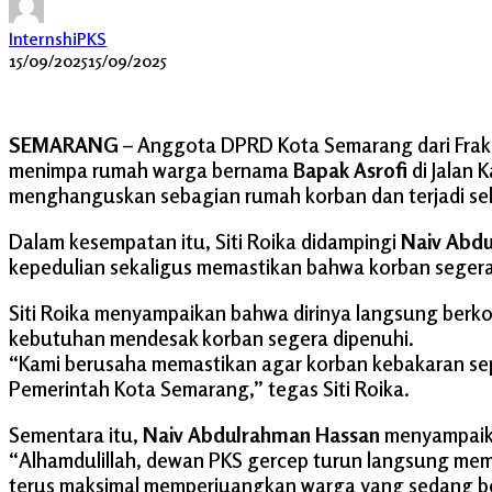
InternshiPKS
15/09/2025
15/09/2025
SEMARANG
– Anggota DPRD Kota Semarang dari Frak
menimpa rumah warga bernama
Bapak Asrofi
di Jalan
menghanguskan sebagian rumah korban dan terjadi seki
Dalam kesempatan itu, Siti Roika didampingi
Naiv Abd
kepedulian sekaligus memastikan bahwa korban seger
Siti Roika menyampaikan bahwa dirinya langsung ber
kebutuhan mendesak korban segera dipenuhi.
“Kami berusaha memastikan agar korban kebakaran sep
Pemerintah Kota Semarang,” tegas Siti Roika.
Sementara itu,
Naiv Abdulrahman Hassan
menyampaikan
“Alhamdulillah, dewan PKS gercep turun langsung memb
terus maksimal memperjuangkan warga yang sedang b