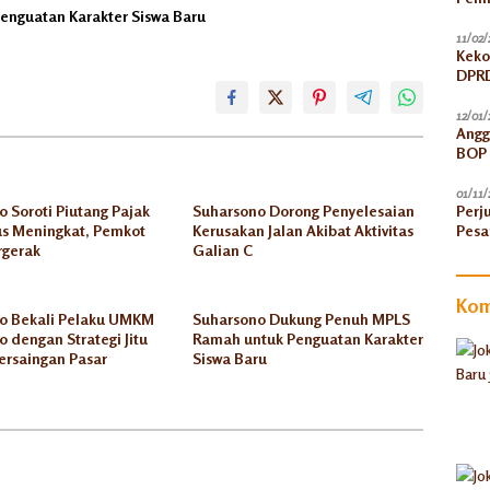
nguatan Karakter Siswa Baru
11/02/
Keko
DPRD
12/01/
Angg
BOP 
Peni
01/11/
 Soroti Piutang Pajak
Suharsono Dorong Penyelesaian
Perj
us Meningkat, Pemkot
Kerusakan Jalan Akibat Aktivitas
Pesa
rgerak
Galian C
Kom
o Bekali Pelaku UMKM
Suharsono Dukung Penuh MPLS
 dengan Strategi Jitu
Ramah untuk Penguatan Karakter
ersaingan Pasar
Siswa Baru