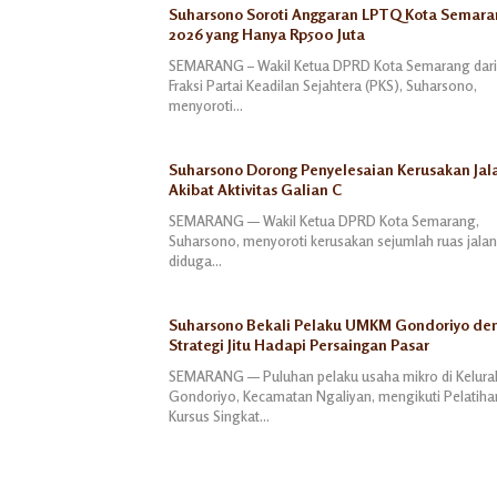
Suharsono Soroti Anggaran LPTQ Kota Semara
2026 yang Hanya Rp500 Juta
SEMARANG – Wakil Ketua DPRD Kota Semarang dari
Fraksi Partai Keadilan Sejahtera (PKS), Suharsono,
menyoroti…
Suharsono Dorong Penyelesaian Kerusakan Jal
Akibat Aktivitas Galian C
SEMARANG — Wakil Ketua DPRD Kota Semarang,
Suharsono, menyoroti kerusakan sejumlah ruas jala
diduga…
Suharsono Bekali Pelaku UMKM Gondoriyo de
Strategi Jitu Hadapi Persaingan Pasar
SEMARANG — Puluhan pelaku usaha mikro di Kelur
Gondoriyo, Kecamatan Ngaliyan, mengikuti Pelatiha
Kursus Singkat…