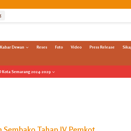
g
Kabar Dewan
Reses
Foto
Video
Press Release
Sik
RD Kota Semarang 2024-2029
n Sembako Tahap IV Pemkot