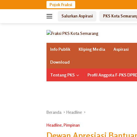
Langsung
Pojok Fraksi
ke
Salurkan Aspirasi
PKS Kota Semaran
konten
Info Publik
Kliping Media
Aspirasi
Download
Tentang PKS
Profil Anggota F-PKS DP
Beranda
Headline
Headline
,
Pimpinan
Dewan Apresiasi Bantua