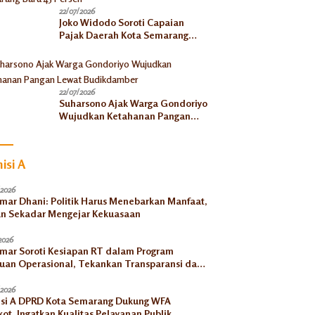
22/07/2026
Joko Widodo Soroti Capaian
Pajak Daerah Kota Semarang
Baru 45 Persen
22/07/2026
Suharsono Ajak Warga Gondoriyo
Wujudkan Ketahanan Pangan
Lewat Budikdamber
isi A
/2026
Umar Dhani: Politik Harus Menebarkan Manfaat,
n Sekadar Mengejar Kekuasaan
2026
Umar Soroti Kesiapan RT dalam Program
uan Operasional, Tekankan Transparansi dan
tabilitas
/2026
si A DPRD Kota Semarang Dukung WFA
ot, Ingatkan Kualitas Pelayanan Publik