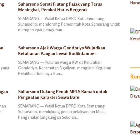
ng
Suharsono Soroti Piutang Pajak yang Terus
Meningkat, Pemkot Harus Bergerak
SEMARANG — Wakil Ketua DPRD Kota Semarang,
Suharsono, mendorong Pemerintah Kota Semarang untuk
mempercepat penagihan…
an
Suharsono Ajak Warga Gondoriyo Wujudkan
Ketahanan Pangan Lewat Budikdamber
SEMARANG — Puluhan warga RW 05 Kelurahan
n yang
Gondoriyo, Kecamatan Ngaliyan, mengikuti Kegiatan
Pelatihan Budidaya Ikan…
Kom
ngan
Suharsono Dukung Penuh MPLS Ramah untuk
Penguatan Karakter Siswa Baru
ahan
SEMARANG — Wakil Ketua DPRD Kota Semarang,
n
Suharsono, mendukung penuh pelaksanaan Masa
Pengenalan Lingkungan Sekolah…