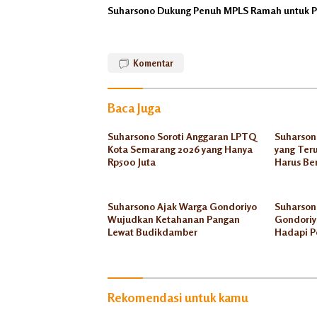
Suharsono Dukung Penuh MPLS Ramah untuk Pe
Komentar
Baca Juga
Suharsono Soroti Anggaran LPTQ
Suharsono
Kota Semarang 2026 yang Hanya
yang Ter
Rp500 Juta
Harus Be
Suharsono Ajak Warga Gondoriyo
Suharson
Wujudkan Ketahanan Pangan
Gondoriyo
Lewat Budikdamber
Hadapi P
Rekomendasi untuk kamu