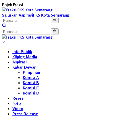
Langsung
Pojok Fraksi
ke
konten
Salurkan Aspirasi
PKS Kota Semarang
Info Publik
Kliping Media
Aspirasi
Kabar Dewan
Pimpinan
Komisi A
Komisi B
Komisi C
Komisi D
Reses
Foto
Video
Press Release