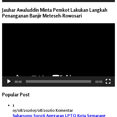
Jauhar Awaluddin Minta Pemkot Lakukan Langkah
Penanganan Banjir Meteseh-Rowosari
Pemutar
Video
00:00
03:55
Popular Post
1
05/08/2026
05/08/2026
0 Komentar
Suharsono Soroti Anggaran LPTQ Kota Semarang