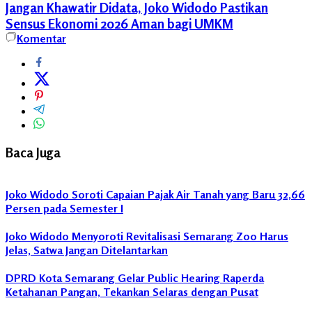
Jangan Khawatir Didata, Joko Widodo Pastikan
Sensus Ekonomi 2026 Aman bagi UMKM
Berita
Komentar
FPKS
Kota
Semarang
DPRD
Kota
Semarang
Fraksi
Baca Juga
PKS
DPRD
Joko Widodo Soroti Capaian Pajak Air Tanah yang Baru 32,66
Kota
Persen pada Semester I
Semarang
Pengelolaan
Joko Widodo Menyoroti Revitalisasi Semarang Zoo Harus
Sampah
Jelas, Satwa Jangan Ditelantarkan
Pengolahan
DPRD Kota Semarang Gelar Public Hearing Raperda
Sampah
Ketahanan Pangan, Tekankan Selaras dengan Pusat
Perda
Kota