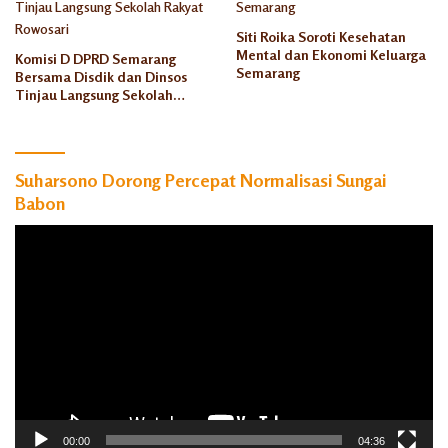
Siti Roika Soroti Kesehatan
Mental dan Ekonomi Keluarga
Komisi D DPRD Semarang
Semarang
Bersama Disdik dan Dinsos
Tinjau Langsung Sekolah
Rakyat Rowosari
Suharsono Dorong Percepat Normalisasi Sungai
Babon
Pemutar
Video
00:00
04:36