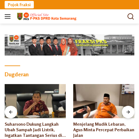
Langsung
Pojok Fraksi
ke
konten
Dugderan
Suharsono Dukung Langkah
Menjelang Mudik Lebaran,
Ubah Sampah Jadi Listrik,
Agus Minta Percepat Perbaikan
Ingatkan Tantangan Serius di
Jalan