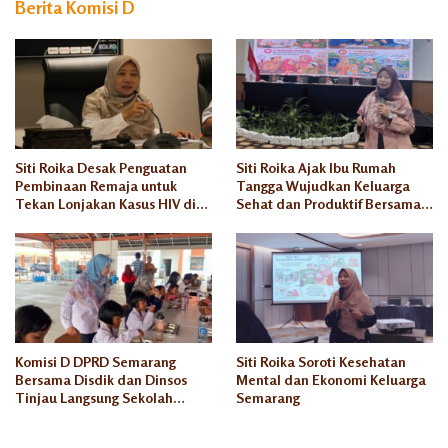
Berita Komisi D
Siti Roika Desak Penguatan
Siti Roika Ajak Ibu Rumah
Pembinaan Remaja untuk
Tangga Wujudkan Keluarga
Tekan Lonjakan Kasus HIV di
Sehat dan Produktif Bersama
Kota Semarang
Rumah Keluarga Indonesia
Komisi D DPRD Semarang
Siti Roika Soroti Kesehatan
Bersama Disdik dan Dinsos
Mental dan Ekonomi Keluarga
Tinjau Langsung Sekolah
Semarang
Rakyat Rowosari