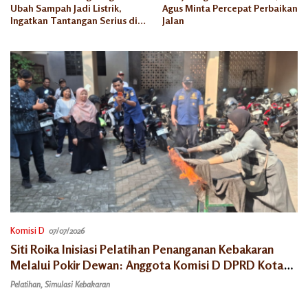
Ubah Sampah Jadi Listrik,
Agus Minta Percepat Perbaikan
Ingatkan Tantangan Serius di
Jalan
Semarang
Komisi D
07/07/2026
Siti Roika Inisiasi Pelatihan Penanganan Kebakaran
Melalui Pokir Dewan: Anggota Komisi D DPRD Kota
Semarang Soroti Kesiapsiagaan Masyarakat di
Pelatihan
,
Simulasi Kebakaran
Rejosari