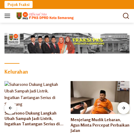
Langsung
Pojok Fraksi
ke
konten
Kelurahan
Suharsono Dukung Langkah
Ubah Sampah Jadi Listrik,
Menjelang Mudik Lebaran,
Ingatkan Tantangan Serius di
Agus Minta Percepat Perbaikan
Semarang
Jalan