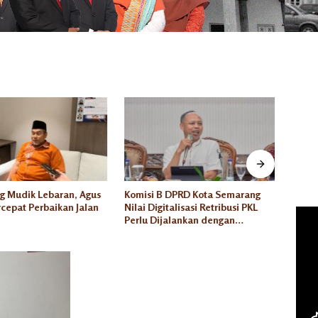
g Mudik Lebaran, Agus
Komisi B DPRD Kota Semarang
Wakil
cepat Perbaikan Jalan
Nilai Digitalisasi Retribusi PKL
Semar
Perlu Dijalankan dengan
Jalan
Kesiapan yang Matang
Lakuk