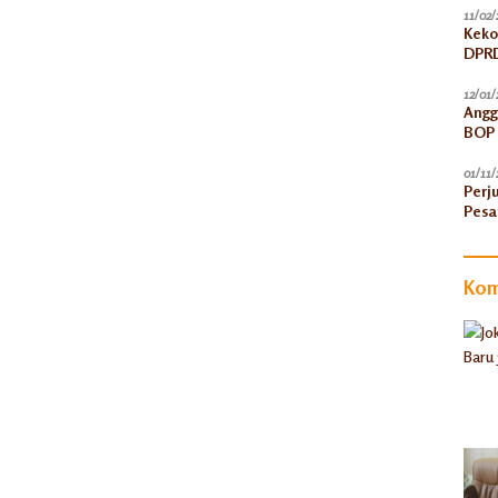
11/02/
Keko
DPRD
12/01/
Angg
BOP 
Peni
01/11/
Perj
Pesa
Kom