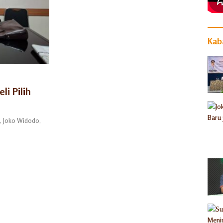
Kaba
i Pilih
 Joko Widodo,