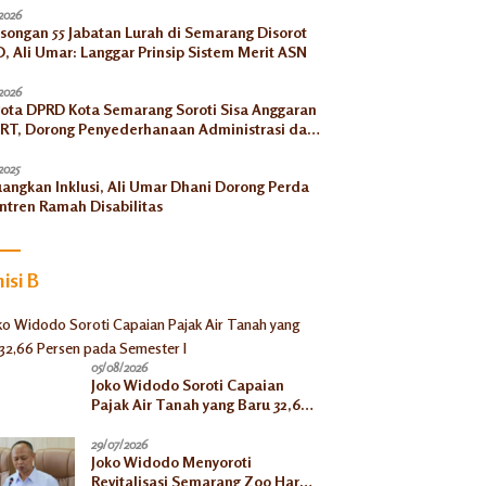
2026
songan 55 Jabatan Lurah di Semarang Disorot
, Ali Umar: Langgar Prinsip Sistem Merit ASN
2026
ota DPRD Kota Semarang Soroti Sisa Anggaran
RT, Dorong Penyederhanaan Administrasi dan
ngkatan Pemanfaatan di Tahun 2026
2025
uangkan Inklusi, Ali Umar Dhani Dorong Perda
ntren Ramah Disabilitas
isi B
05/08/2026
Joko Widodo Soroti Capaian
Pajak Air Tanah yang Baru 32,66
Persen pada Semester I
29/07/2026
Joko Widodo Menyoroti
Revitalisasi Semarang Zoo Harus