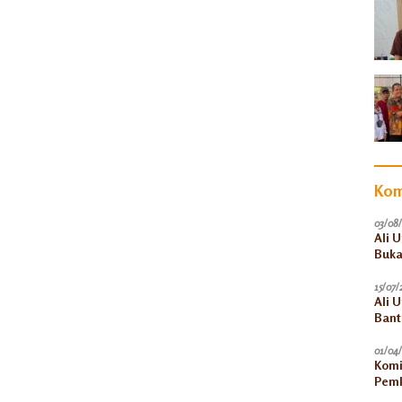
Kom
03/08
Ali 
Buka
15/07/
Ali 
Bant
Akun
01/04
Komi
Pemk