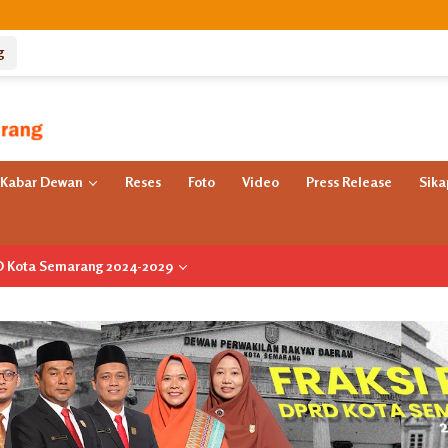
g
Kabar Dewan
Reses
Foto
Video
Press Release
Sik
RD Kota Semarang 2024-2029