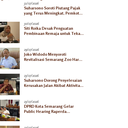
31/07/2026
Suharsono Soroti Piutang Pajak
yang Terus Meningkat, Pemkot
Harus Bergerak
30/07/2026
Siti Roika Desak Penguatan
Pembinaan Remaja untuk Tekan
Lonjakan Kasus HIV di Kota
Semarang
29/07/2026
Joko Widodo Menyoroti
Revitalisasi Semarang Zoo Harus
Jelas, Satwa Jangan
Ditelantarkan
23/07/2026
Suharsono Dorong Penyelesaian
Kerusakan Jalan Akibat Aktivitas
Galian C
23/07/2026
DPRD Kota Semarang Gelar
Public Hearing Raperda
Ketahanan Pangan, Tekankan
Selaras dengan Pusat
22/07/2026