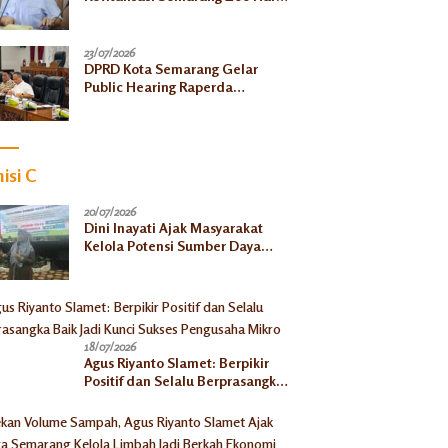
Jelas, Satwa Jangan
Ditelantarkan
23/07/2026
DPRD Kota Semarang Gelar
Public Hearing Raperda
Ketahanan Pangan, Tekankan
Selaras dengan Pusat
isi C
20/07/2026
Dini Inayati Ajak Masyarakat
Kelola Potensi Sumber Daya
Alam Secara Bijak Demi
Kesejahteraan Keluarga
18/07/2026
Agus Riyanto Slamet: Berpikir
Positif dan Selalu Berprasangka
Baik Jadi Kunci Sukses
Pengusaha Mikro