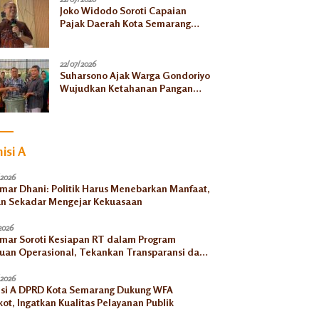
Joko Widodo Soroti Capaian
Pajak Daerah Kota Semarang
Baru 45 Persen
22/07/2026
Suharsono Ajak Warga Gondoriyo
Wujudkan Ketahanan Pangan
Lewat Budikdamber
isi A
/2026
Umar Dhani: Politik Harus Menebarkan Manfaat,
n Sekadar Mengejar Kekuasaan
2026
Umar Soroti Kesiapan RT dalam Program
uan Operasional, Tekankan Transparansi dan
tabilitas
/2026
si A DPRD Kota Semarang Dukung WFA
ot, Ingatkan Kualitas Pelayanan Publik