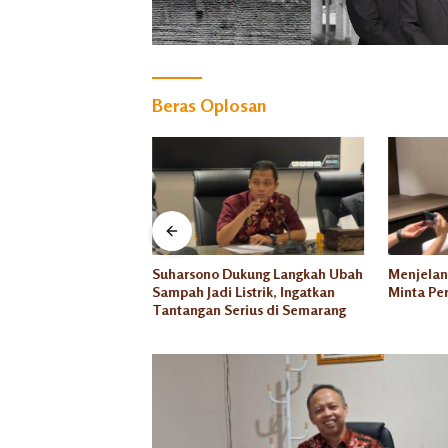
Beras Oplosan
PRD Kota Semarang
Suharsono Dukung Langkah Ubah
Menjelan
2027 Jadi Prioritas
Sampah Jadi Listrik, Ingatkan
Minta Per
n
Tantangan Serius di Semarang