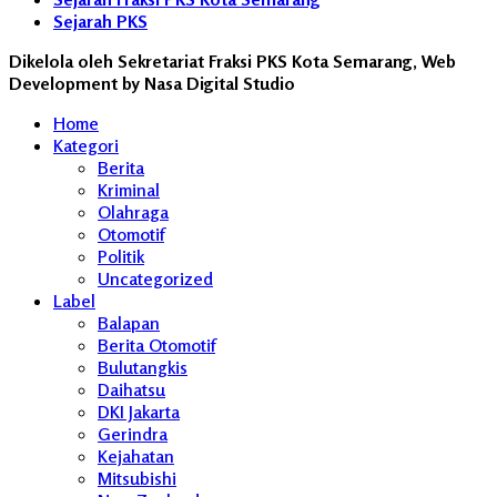
Sejarah PKS
Dikelola oleh Sekretariat Fraksi PKS Kota Semarang, Web
Development by Nasa Digital Studio
Home
Kategori
Berita
Kriminal
Olahraga
Otomotif
Politik
Uncategorized
Label
Balapan
Berita Otomotif
Bulutangkis
Daihatsu
DKI Jakarta
Gerindra
Kejahatan
Mitsubishi