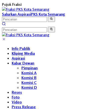
Langsung
Pojok Fraksi
ke
konten
Salurkan Aspirasi
PKS Kota Semarang
Info Publik
Kliping Media
Aspirasi
Kabar Dewan
Pimpinan
Komisi A
Komisi B
Komisi C
Komisi D
Reses
Foto
Video
Press Release