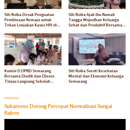
Siti Roika Desak Penguatan
Siti Roika Ajak Ibu Rumah
Pembinaan Remaja untuk
Tangga Wujudkan Keluarga
Tekan Lonjakan Kasus HIV di
Sehat dan Produktif Bersama
Kota Semarang
Rumah Keluarga Indonesia
Komisi D DPRD Semarang
Siti Roika Soroti Kesehatan
Bersama Disdik dan Dinsos
Mental dan Ekonomi Keluarga
Tinjau Langsung Sekolah
Semarang
Rakyat Rowosari
Suharsono Dorong Percepat Normalisasi Sungai
Babon
Pemutar
Video