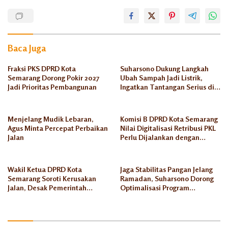
Banjir
Fraksi
PKS
Baca Juga
jamban
Fraksi PKS DPRD Kota
Suharsono Dukung Langkah
Stunting
Semarang Dorong Pokir 2027
Ubah Sampah Jadi Listrik,
Jadi Prioritas Pembangunan
Ingatkan Tantangan Serius di
Tambakrejo
Semarang
Menjelang Mudik Lebaran,
Komisi B DPRD Kota Semarang
Agus Minta Percepat Perbaikan
Nilai Digitalisasi Retribusi PKL
Jalan
Perlu Dijalankan dengan
Kesiapan yang Matang
Wakil Ketua DPRD Kota
Jaga Stabilitas Pangan Jelang
Semarang Soroti Kerusakan
Ramadan, Suharsono Dorong
Jalan, Desak Pemerintah
Optimalisasi Program
Segera Lakukan Perbaikan
Kempling Semar