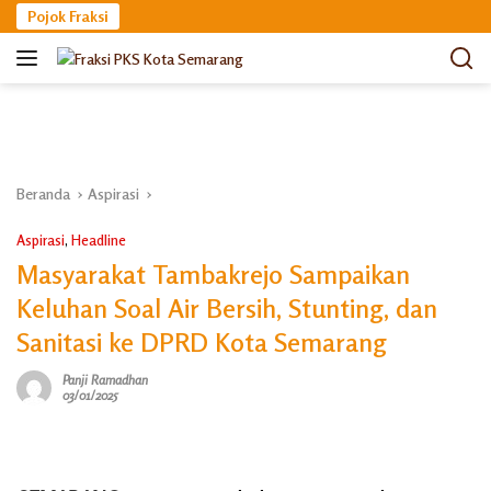
Langsung
Pojok Fraksi
ke
konten
Beranda
Aspirasi
Aspirasi
,
Headline
Masyarakat Tambakrejo Sampaikan
Keluhan Soal Air Bersih, Stunting, dan
Sanitasi ke DPRD Kota Semarang
Panji Ramadhan
03/01/2025