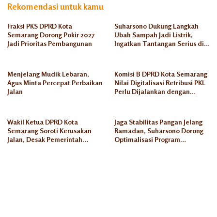
Rekomendasi untuk kamu
Fraksi PKS DPRD Kota
Suharsono Dukung Langkah
Semarang Dorong Pokir 2027
Ubah Sampah Jadi Listrik,
Jadi Prioritas Pembangunan
Ingatkan Tantangan Serius di
Semarang
Menjelang Mudik Lebaran,
Komisi B DPRD Kota Semarang
Agus Minta Percepat Perbaikan
Nilai Digitalisasi Retribusi PKL
Jalan
Perlu Dijalankan dengan
Kesiapan yang Matang
Wakil Ketua DPRD Kota
Jaga Stabilitas Pangan Jelang
Semarang Soroti Kerusakan
Ramadan, Suharsono Dorong
Jalan, Desak Pemerintah
Optimalisasi Program
Segera Lakukan Perbaikan
Kempling Semar