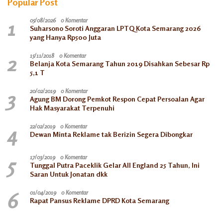
Popular Post
1
05/08/2026
0 Komentar
Suharsono Soroti Anggaran LPTQ Kota Semarang 2026
yang Hanya Rp500 Juta
2
15/11/2018
0 Komentar
Belanja Kota Semarang Tahun 2019 Disahkan Sebesar Rp
5,1 T
3
20/02/2019
0 Komentar
Agung BM Dorong Pemkot Respon Cepat Persoalan Agar
Hak Masyarakat Terpenuhi
4
22/02/2019
0 Komentar
Dewan Minta Reklame tak Berizin Segera Dibongkar
5
17/03/2019
0 Komentar
Tunggal Putra Paceklik Gelar All England 25 Tahun, Ini
Saran Untuk Jonatan dkk
6
01/04/2019
0 Komentar
Rapat Pansus Reklame DPRD Kota Semarang