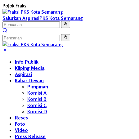
Langsung
Pojok Fraksi
ke
konten
Salurkan Aspirasi
PKS Kota Semarang
Info Publik
Kliping Media
Aspirasi
Kabar Dewan
Pimpinan
Komisi A
Komisi B
Komisi C
Komisi D
Reses
Foto
Video
Press Release