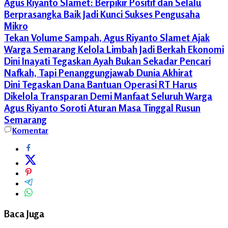
Agus Riyanto Slamet: Berpikir Positif dan Selalu
Berprasangka Baik Jadi Kunci Sukses Pengusaha
Mikro
Tekan Volume Sampah, Agus Riyanto Slamet Ajak
Warga Semarang Kelola Limbah Jadi Berkah Ekonomi
Dini Inayati Tegaskan Ayah Bukan Sekadar Pencari
Nafkah, Tapi Penanggungjawab Dunia Akhirat
Dini Tegaskan Dana Bantuan Operasi RT Harus
Dikelola Transparan Demi Manfaat Seluruh Warga
Agus Riyanto Soroti Aturan Masa Tinggal Rusun
Semarang
banjir
Komentar
meteseh
banjir
semarang
DAS
Babon
Dini
Inayati
Baca Juga
DPRD