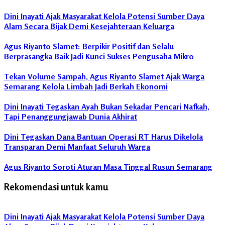
Kota
Dini Inayati Ajak Masyarakat Kelola Potensi Sumber Daya
Semarang
Alam Secara Bijak Demi Kesejahteraan Keluarga
Fraksi
PKS
Agus Riyanto Slamet: Berpikir Positif dan Selalu
Komisi
Berprasangka Baik Jadi Kunci Sukses Pengusaha Mikro
C
Tekan Volume Sampah, Agus Riyanto Slamet Ajak Warga
Semarang Kelola Limbah Jadi Berkah Ekonomi
Dini Inayati Tegaskan Ayah Bukan Sekadar Pencari Nafkah,
Tapi Penanggungjawab Dunia Akhirat
Dini Tegaskan Dana Bantuan Operasi RT Harus Dikelola
Transparan Demi Manfaat Seluruh Warga
Agus Riyanto Soroti Aturan Masa Tinggal Rusun Semarang
Rekomendasi untuk kamu
Dini Inayati Ajak Masyarakat Kelola Potensi Sumber Daya