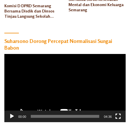
Mental dan Ekonomi Keluarga
Komisi D DPRD Semarang
Semarang
Bersama Disdik dan Dinsos
Tinjau Langsung Sekolah
Rakyat Rowosari
Suharsono Dorong Percepat Normalisasi Sungai
Babon
Pemutar
Video
00:00
04:36