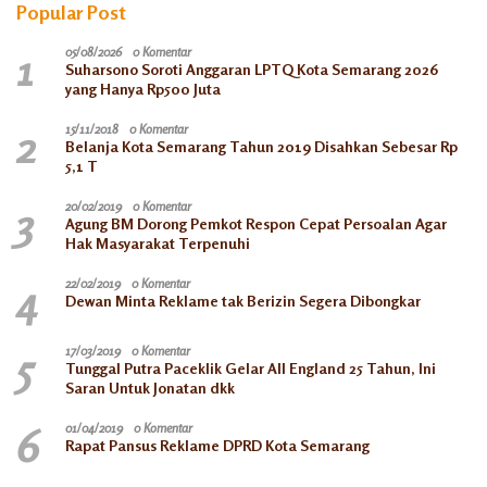
Popular Post
1
05/08/2026
0 Komentar
Suharsono Soroti Anggaran LPTQ Kota Semarang 2026
yang Hanya Rp500 Juta
2
15/11/2018
0 Komentar
Belanja Kota Semarang Tahun 2019 Disahkan Sebesar Rp
5,1 T
3
20/02/2019
0 Komentar
Agung BM Dorong Pemkot Respon Cepat Persoalan Agar
Hak Masyarakat Terpenuhi
4
22/02/2019
0 Komentar
Dewan Minta Reklame tak Berizin Segera Dibongkar
5
17/03/2019
0 Komentar
Tunggal Putra Paceklik Gelar All England 25 Tahun, Ini
Saran Untuk Jonatan dkk
6
01/04/2019
0 Komentar
Rapat Pansus Reklame DPRD Kota Semarang