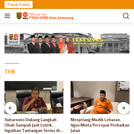
Langsung
Pojok Fraksi
ke
konten
THR
Suharsono Dukung Langkah
Menjelang Mudik Lebaran,
Ubah Sampah Jadi Listrik,
Agus Minta Percepat Perbaikan
Ingatkan Tantangan Serius di
Jalan