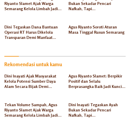
Riyanto Slamet Ajak Warga
Bukan Sekadar Pencari
Semarang Kelola Limbah Jadi
Nafkah, Tapi
Berkah Ekonomi
Penanggungjawab Dunia
Akhirat
Dini Tegaskan Dana Bantuan
Agus Riyanto Soroti Aturan
Operasi RT Harus Dikelola
Masa Tinggal Rusun Semarang
Transparan Demi Manfaat
Seluruh Warga
Rekomendasi untuk kamu
Dini Inayati Ajak Masyarakat
Agus Riyanto Slamet: Berpikir
Kelola Potensi Sumber Daya
Positif dan Selalu
Alam Secara Bijak Demi
Berprasangka Baik Jadi Kunci
Kesejahteraan Keluarga
Sukses Pengusaha Mikro
Tekan Volume Sampah, Agus
Dini Inayati Tegaskan Ayah
Riyanto Slamet Ajak Warga
Bukan Sekadar Pencari
Semarang Kelola Limbah Jadi
Nafkah, Tapi
Berkah Ekonomi
Penanggungjawab Dunia
Akhirat