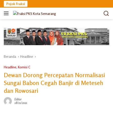
Langsung
Pojok Fraksi
ke
konten
Beranda
Headline
Headline
,
Komisi C
Dewan Dorong Percepatan Normalisasi
Sungai Babon Cegah Banjir di Meteseh
dan Rowosari
Editor
18/01/2021