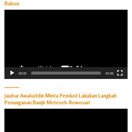
Babon
Pemutar
Video
00:00
04:36
Jauhar Awaluddin Minta Pemkot Lakukan Langkah
Penanganan Banjir Meteseh-Rowosari
Pemutar
Video