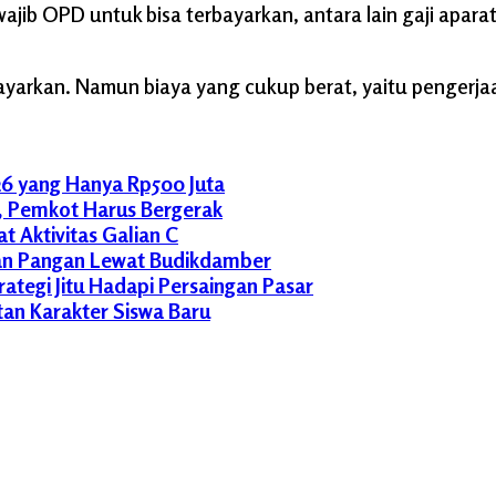
b OPD untuk bisa terbayarkan, antara lain gaji aparatur
yarkan. Namun biaya yang cukup berat, yaitu pengerjaan 
6 yang Hanya Rp500 Juta
t, Pemkot Harus Bergerak
t Aktivitas Galian C
an Pangan Lewat Budikdamber
tegi Jitu Hadapi Persaingan Pasar
n Karakter Siswa Baru