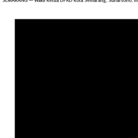
SEMARANG — Wakil Ketua DPRD Kota Semarang, Suharsono, m