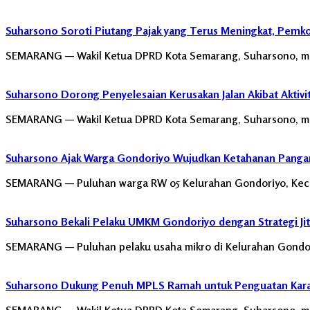
Suharsono Soroti Piutang Pajak yang Terus Meningkat, Pemk
SEMARANG — Wakil Ketua DPRD Kota Semarang, Suharsono, m
Suharsono Dorong Penyelesaian Kerusakan Jalan Akibat Aktivit
SEMARANG — Wakil Ketua DPRD Kota Semarang, Suharsono, men
Suharsono Ajak Warga Gondoriyo Wujudkan Ketahanan Panga
SEMARANG — Puluhan warga RW 05 Kelurahan Gondoriyo, Kecam
Suharsono Bekali Pelaku UMKM Gondoriyo dengan Strategi Jit
SEMARANG — Puluhan pelaku usaha mikro di Kelurahan Gondori
Suharsono Dukung Penuh MPLS Ramah untuk Penguatan Karak