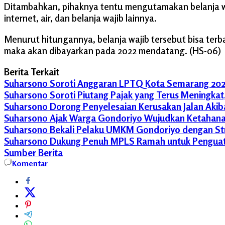
Ditambahkan, pihaknya tentu mengutamakan belanja waji
internet, air, dan belanja wajib lainnya.
Menurut hitungannya, belanja wajib tersebut bisa terba
maka akan dibayarkan pada 2022 mendatang. (HS-06)
Berita Terkait
Suharsono Soroti Anggaran LPTQ Kota Semarang 202
Suharsono Soroti Piutang Pajak yang Terus Meningka
Suharsono Dorong Penyelesaian Kerusakan Jalan Akiba
Suharsono Ajak Warga Gondoriyo Wujudkan Ketahan
Suharsono Bekali Pelaku UMKM Gondoriyo dengan Stra
Suharsono Dukung Penuh MPLS Ramah untuk Penguata
Afif
Sumber Berita
Muhammad
Komentar
Afif
Wakil