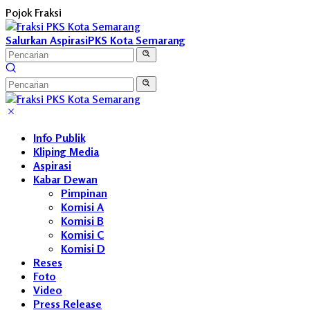
Langsung
Pojok Fraksi
ke
konten
Salurkan Aspirasi
PKS Kota Semarang
Info Publik
Kliping Media
Aspirasi
Kabar Dewan
Pimpinan
Komisi A
Komisi B
Komisi C
Komisi D
Reses
Foto
Video
Press Release