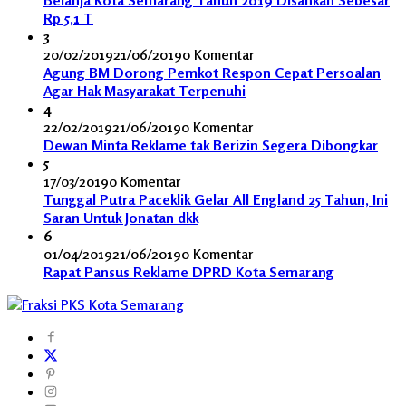
Rp 5,1 T
3
20/02/2019
21/06/2019
0 Komentar
Agung BM Dorong Pemkot Respon Cepat Persoalan
Agar Hak Masyarakat Terpenuhi
4
22/02/2019
21/06/2019
0 Komentar
Dewan Minta Reklame tak Berizin Segera Dibongkar
5
17/03/2019
0 Komentar
Tunggal Putra Paceklik Gelar All England 25 Tahun, Ini
Saran Untuk Jonatan dkk
6
01/04/2019
21/06/2019
0 Komentar
Rapat Pansus Reklame DPRD Kota Semarang