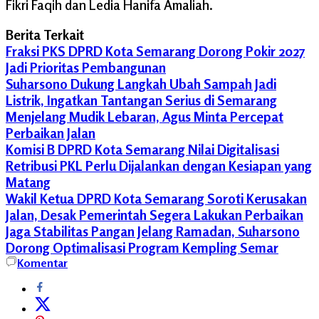
Fikri Faqih dan Ledia Hanifa Amaliah.
Berita Terkait
Fraksi PKS DPRD Kota Semarang Dorong Pokir 2027
Jadi Prioritas Pembangunan
Suharsono Dukung Langkah Ubah Sampah Jadi
Listrik, Ingatkan Tantangan Serius di Semarang
Menjelang Mudik Lebaran, Agus Minta Percepat
Perbaikan Jalan
Komisi B DPRD Kota Semarang Nilai Digitalisasi
Retribusi PKL Perlu Dijalankan dengan Kesiapan yang
Matang
Wakil Ketua DPRD Kota Semarang Soroti Kerusakan
Jalan, Desak Pemerintah Segera Lakukan Perbaikan
Jaga Stabilitas Pangan Jelang Ramadan, Suharsono
Dorong Optimalisasi Program Kempling Semar
Bimtek
Komentar
DPRD
Kota
Semarang