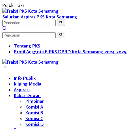
Langsung
Pojok Fraksi
ke
konten
Salurkan Aspirasi
PKS Kota Semarang
Tentang PKS
Profil Anggota F-PKS DPRD Kota Semarang 2024-2029
Info Publik
Kliping Media
Aspirasi
Kabar Dewan
Pimpinan
Komisi A
Komisi B
Komisi C
Komisi D