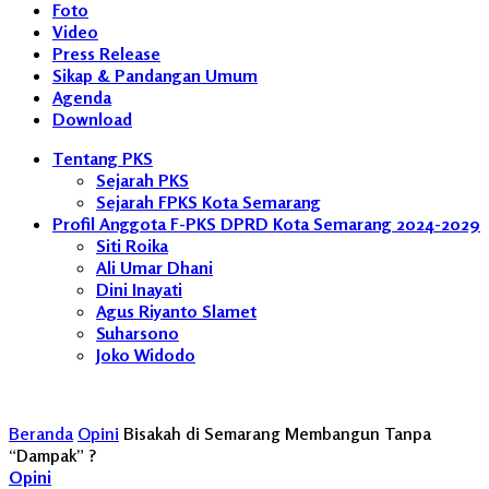
Foto
Video
Press Release
Sikap & Pandangan Umum
Agenda
Download
Tentang PKS
Sejarah PKS
Sejarah FPKS Kota Semarang
Profil Anggota F-PKS DPRD Kota Semarang 2024-2029
Siti Roika
Ali Umar Dhani
Dini Inayati
Agus Riyanto Slamet
Suharsono
Joko Widodo
Beranda
Opini
Bisakah di Semarang Membangun Tanpa
“Dampak” ?
Opini