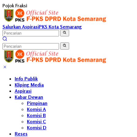
Langsung
Pojok Fraksi
ke
konten
Salurkan Aspirasi
PKS Kota Semarang
Info Publik
Kliping Media
Aspirasi
Kabar Dewan
Pimpinan
Komisi A
Komisi B
Komisi C
Komisi D
Reses