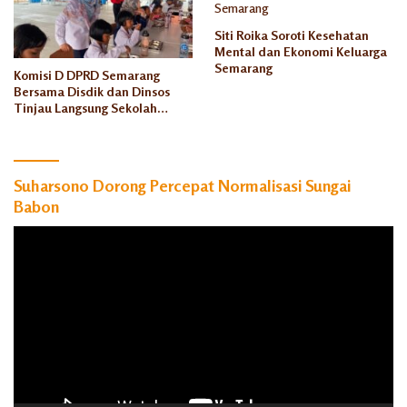
Siti Roika Soroti Kesehatan
Mental dan Ekonomi Keluarga
Semarang
Komisi D DPRD Semarang
Bersama Disdik dan Dinsos
Tinjau Langsung Sekolah
Rakyat Rowosari
Suharsono Dorong Percepat Normalisasi Sungai
Babon
Pemutar
Video