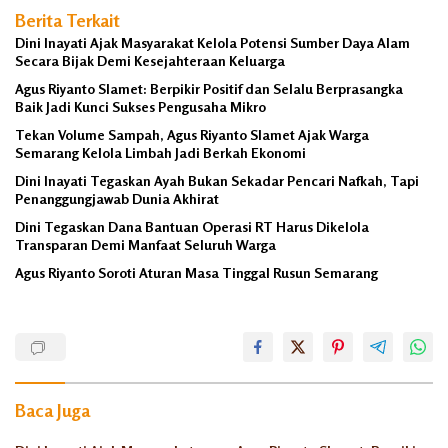
Berita Terkait
Dini Inayati Ajak Masyarakat Kelola Potensi Sumber Daya Alam
Secara Bijak Demi Kesejahteraan Keluarga
Agus Riyanto Slamet: Berpikir Positif dan Selalu Berprasangka
Baik Jadi Kunci Sukses Pengusaha Mikro
Tekan Volume Sampah, Agus Riyanto Slamet Ajak Warga
Semarang Kelola Limbah Jadi Berkah Ekonomi
Dini Inayati Tegaskan Ayah Bukan Sekadar Pencari Nafkah, Tapi
Penanggungjawab Dunia Akhirat
Dini Tegaskan Dana Bantuan Operasi RT Harus Dikelola
Transparan Demi Manfaat Seluruh Warga
Agus Riyanto Soroti Aturan Masa Tinggal Rusun Semarang
Candisari
Dini
Inayati
Baca Juga
DPRD
Kota
Semarang