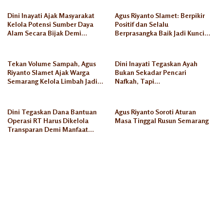
Dini Inayati Ajak Masyarakat
Agus Riyanto Slamet: Berpikir
Kelola Potensi Sumber Daya
Positif dan Selalu
Alam Secara Bijak Demi
Berprasangka Baik Jadi Kunci
Kesejahteraan Keluarga
Sukses Pengusaha Mikro
Tekan Volume Sampah, Agus
Dini Inayati Tegaskan Ayah
Riyanto Slamet Ajak Warga
Bukan Sekadar Pencari
Semarang Kelola Limbah Jadi
Nafkah, Tapi
Berkah Ekonomi
Penanggungjawab Dunia
Akhirat
Dini Tegaskan Dana Bantuan
Agus Riyanto Soroti Aturan
Operasi RT Harus Dikelola
Masa Tinggal Rusun Semarang
Transparan Demi Manfaat
Seluruh Warga