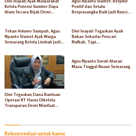
Dini Inayati Ajak Masyarakat
Agus Riyanto Slamet: Berpikir
Kelola Potensi Sumber Daya
Positif dan Selalu
Eco
Alam Secara Bijak Demi
Berprasangka Baik Jadi Kunci
Enzyme
Kesejahteraan Keluarga
Sukses Pengusaha Mikro
Fraksi
PKS
Tekan Volume Sampah, Agus
Dini Inayati Tegaskan Ayah
Riyanto Slamet Ajak Warga
Bukan Sekadar Pencari
Komisi
Semarang Kelola Limbah Jadi
Nafkah, Tapi
C
Berkah Ekonomi
Penanggungjawab Dunia
Akhirat
Lingkungan
Bersih
Agus Riyanto Soroti Aturan
Masa Tinggal Rusun Semarang
Lingkungan
Sehat
Pasar
Jangli
Dini Tegaskan Dana Bantuan
Operasi RT Harus Dikelola
Pengelolaan
Sampah
Transparan Demi Manfaat
Seluruh Warga
Sosialisasi
Rekomendasi untuk kamu