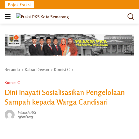
Langsung
Pojok Fraksi
ke
konten
Beranda
Kabar Dewan
Komisi C
Komisi C
Dini Inayati Sosialisasikan Pengelolaan
Sampah kepada Warga Candisari
InternshiPKS
05/02/2025