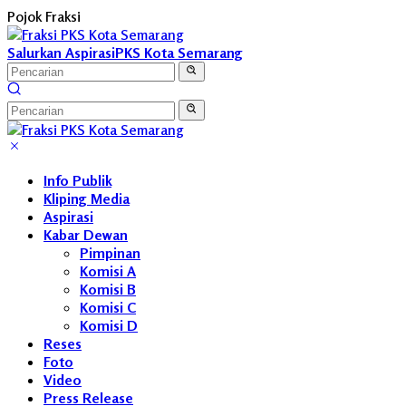
Langsung
Pojok Fraksi
ke
konten
Salurkan Aspirasi
PKS Kota Semarang
Info Publik
Kliping Media
Aspirasi
Kabar Dewan
Pimpinan
Komisi A
Komisi B
Komisi C
Komisi D
Reses
Foto
Video
Press Release