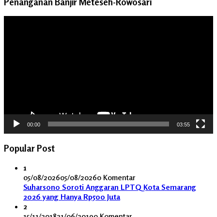
Penanganan Banjir Meteseh-Rowosari
Pemutar
Video
00:00
03:55
Popular Post
1
05/08/2026
05/08/2026
0 Komentar
Suharsono Soroti Anggaran LPTQ Kota Semarang
2026 yang Hanya Rp500 Juta
2
15/11/2018
21/06/2019
0 Komentar