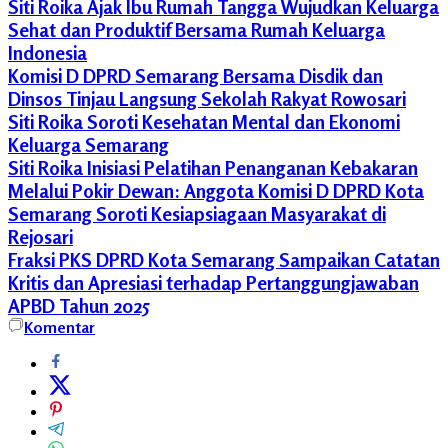
Siti Roika Ajak Ibu Rumah Tangga Wujudkan Keluarga
Sehat dan Produktif Bersama Rumah Keluarga
Indonesia
Komisi D DPRD Semarang Bersama Disdik dan
Dinsos Tinjau Langsung Sekolah Rakyat Rowosari
Siti Roika Soroti Kesehatan Mental dan Ekonomi
Keluarga Semarang
Siti Roika Inisiasi Pelatihan Penanganan Kebakaran
Melalui Pokir Dewan: Anggota Komisi D DPRD Kota
Semarang Soroti Kesiapsiagaan Masyarakat di
Rejosari
Fraksi PKS DPRD Kota Semarang Sampaikan Catatan
Kritis dan Apresiasi terhadap Pertanggungjawaban
APBD Tahun 2025
Fraksi
Komentar
PKS
DPRD
Kota
Semarang
Kesehatan