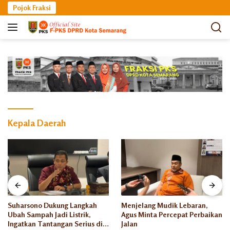
Langsung
Pojok Fraksi
ke
konten
Kepala Daerah
Suharsono Dukung Langkah
Menjelang Mudik Lebaran,
Ubah Sampah Jadi Listrik,
Agus Minta Percepat Perbaikan
Ingatkan Tantangan Serius di
Jalan