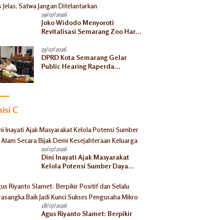
29/07/2026
Joko Widodo Menyoroti
Revitalisasi Semarang Zoo Harus
Jelas, Satwa Jangan
Ditelantarkan
23/07/2026
DPRD Kota Semarang Gelar
Public Hearing Raperda
Ketahanan Pangan, Tekankan
Selaras dengan Pusat
isi C
20/07/2026
Dini Inayati Ajak Masyarakat
Kelola Potensi Sumber Daya
Alam Secara Bijak Demi
Kesejahteraan Keluarga
18/07/2026
Agus Riyanto Slamet: Berpikir