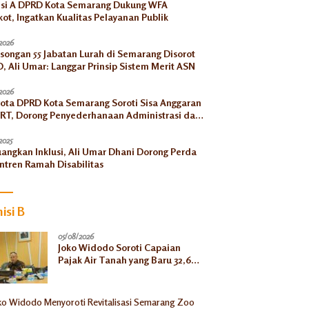
si A DPRD Kota Semarang Dukung WFA
ot, Ingatkan Kualitas Pelayanan Publik
2026
songan 55 Jabatan Lurah di Semarang Disorot
, Ali Umar: Langgar Prinsip Sistem Merit ASN
2026
ota DPRD Kota Semarang Soroti Sisa Anggaran
RT, Dorong Penyederhanaan Administrasi dan
ngkatan Pemanfaatan di Tahun 2026
2025
uangkan Inklusi, Ali Umar Dhani Dorong Perda
ntren Ramah Disabilitas
isi B
05/08/2026
Joko Widodo Soroti Capaian
Pajak Air Tanah yang Baru 32,66
Persen pada Semester I