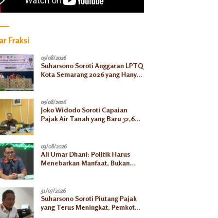
r Fraksi
05/08/2026
Suharsono Soroti Anggaran LPTQ
Kota Semarang 2026 yang Hanya
Rp500 Juta
05/08/2026
Joko Widodo Soroti Capaian
Pajak Air Tanah yang Baru 32,66
Persen pada Semester I
03/08/2026
Ali Umar Dhani: Politik Harus
Menebarkan Manfaat, Bukan
Sekadar Mengejar Kekuasaan
31/07/2026
Suharsono Soroti Piutang Pajak
yang Terus Meningkat, Pemkot
Harus Bergerak