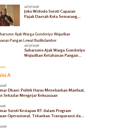
Selaras dengan Pusat
22/07/2026
Joko Widodo Soroti Capaian
Pajak Daerah Kota Semarang
Baru 45 Persen
22/07/2026
Suharsono Ajak Warga Gondoriyo
Wujudkan Ketahanan Pangan
Lewat Budikdamber
isi A
/2026
Umar Dhani: Politik Harus Menebarkan Manfaat,
n Sekadar Mengejar Kekuasaan
2026
Umar Soroti Kesiapan RT dalam Program
uan Operasional, Tekankan Transparansi dan
tabilitas
/2026