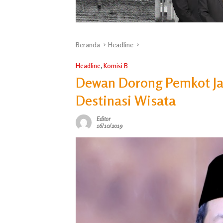
Beranda
Headline
Headline
,
Komisi B
Dewan Dorong Pemkot Jad
Destinasi Wisata
Editor
16/10/2019