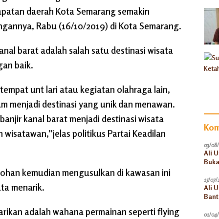
dapatan daerah Kota Semarang semakin
ngannya, Rabu (16/10/2019) di Kota Semarang.
anal barat adalah salah satu destinasi wisata
gan baik.
 tempat unt lari atau kegiatan olahraga lain,
um menjadi destinasi yang unik dan menawan.
anjir kanal barat menjadi destinasi wisata
Kom
wisatawan,”jelas politikus Partai Keadilan
03/08
Ali 
Buka
 Johan kemudian mengusulkan di kawasan ini
15/07/
ta menarik.
Ali 
Bant
Akun
arikan adalah wahana permainan seperti flying
01/04