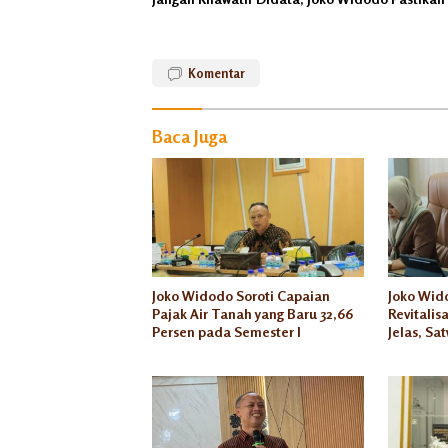
Banjir
Kanal
Komentar
barat
Johan
Rifai
Baca Juga
Parkir
Permainan
Wahana
Joko Widodo Soroti Capaian
Joko Wid
Pajak Air Tanah yang Baru 32,66
Revitalis
Persen pada Semester I
Jelas, Sa
Ditelant