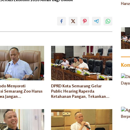
Kom
odo Menyoroti
DPRD Kota Semarang Gelar
asi Semarang Zoo Harus
Public Hearing Raperda
twa Jangan
Ketahanan Pangan, Tekankan
arkan
Selaras dengan Pusat