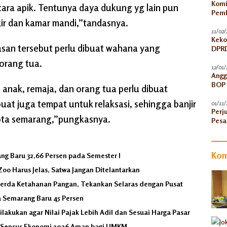
Komi
cara apik. Tentunya daya dukung yg lain pun
Pemk
kir dan kamar mandi,”tandasnya.
11/02/
Keko
asan tersebut perlu dibuat wahana yang
DPRD
 orang tua.
12/01/
Angg
BOP 
anak, remaja, dan orang tua perlu dibuat
Peni
ibuat juga tempat untuk relaksasi, sehingga banjir
01/11/
Perj
 kota semarang,”pungkasnya.
Pesa
Kom
ang Baru 32,66 Persen pada Semester I
oo Harus Jelas, Satwa Jangan Ditelantarkan
perda Ketahanan Pangan, Tekankan Selaras dengan Pusat
a Semarang Baru 45 Persen
kukan agar Nilai Pajak Lebih Adil dan Sesuai Harga Pasar
an Sensus Ekonomi 2026 Aman bagi UMKM