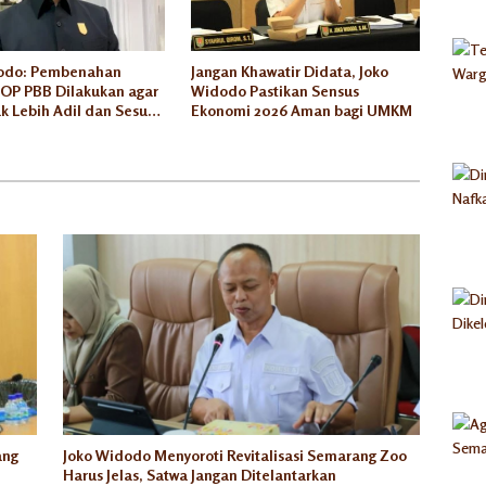
odo: Pembenahan
Jangan Khawatir Didata, Joko
JOP PBB Dilakukan agar
Widodo Pastikan Sensus
ak Lebih Adil dan Sesuai
Ekonomi 2026 Aman bagi UMKM
sar
ang
Joko Widodo Menyoroti Revitalisasi Semarang Zoo
Harus Jelas, Satwa Jangan Ditelantarkan