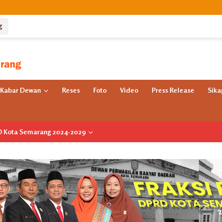
g
Kabar Dewan
Reses
Foto
Video
Press Release
Sik
RD Kota Semarang 2024-2029