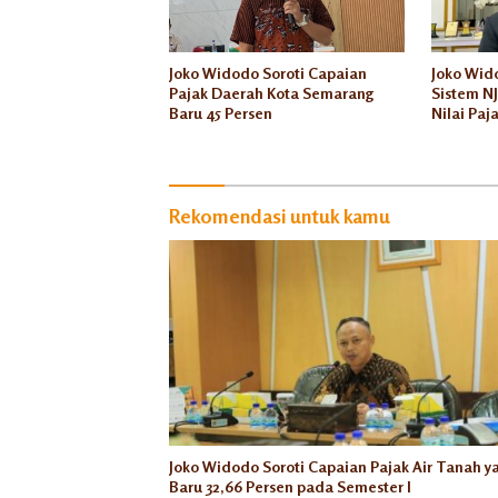
Joko Widodo Soroti Capaian
Joko Wid
Pajak Daerah Kota Semarang
Sistem N
Baru 45 Persen
Nilai Paj
Harga Pa
Rekomendasi untuk kamu
Joko Widodo Soroti Capaian Pajak Air Tanah y
Baru 32,66 Persen pada Semester I