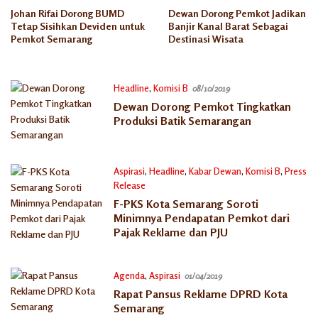
Johan Rifai Dorong BUMD
Dewan Dorong Pemkot Jadikan
Tetap Sisihkan Deviden untuk
Banjir Kanal Barat Sebagai
Pemkot Semarang
Destinasi Wisata
Headline
,
Komisi B
08/10/2019
Dewan Dorong Pemkot Tingkatkan
Produksi Batik Semarangan
Aspirasi
,
Headline
,
Kabar Dewan
,
Komisi B
,
Press
Release
17/07/2019
F-PKS Kota Semarang Soroti
Minimnya Pendapatan Pemkot dari
Pajak Reklame dan PJU
Agenda
,
Aspirasi
01/04/2019
Rapat Pansus Reklame DPRD Kota
Semarang