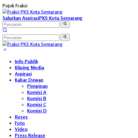
Langsung
Pojok Fraksi
ke
konten
Salurkan Aspirasi
PKS Kota Semarang
Info Publik
Kliping Media
Aspirasi
Kabar Dewan
Pimpinan
Komisi A
Komisi B
Komisi C
Komisi D
Reses
Foto
Video
Press Release