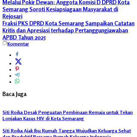
Melalui Pokir Dewan: Anggota Komisi D DPRD Kota
Semarang Soroti Kesiapsiagaan Masyarakat di
Rejosari
Fraksi PKS DPRD Kota Semarang Sampaikan Catatan
Kritis dan Apresiasi terhadap Pertanggungjawaban
APBD Tahun 2025
Fraksi
Komentar
PKS
DPRD
Kota
Semarang
Komisi
D
Pendidikan
Baca Juga
Sekolah
Siti
Siti Roika Desak Penguatan Pembinaan Remaja untuk Tekan
Roika
Lonjakan Kasus HIV di Kota Semarang
Siti Roika Ajak Ibu Rumah Tangga Wujudkan Keluarga Sehat
dan Produktif Bersama Rumah Keluarga Indonesia