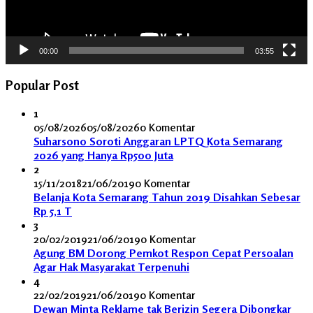
00:00
03:55
Popular Post
1
05/08/2026
05/08/2026
0 Komentar
Suharsono Soroti Anggaran LPTQ Kota Semarang
2026 yang Hanya Rp500 Juta
2
15/11/2018
21/06/2019
0 Komentar
Belanja Kota Semarang Tahun 2019 Disahkan Sebesar
Rp 5,1 T
3
20/02/2019
21/06/2019
0 Komentar
Agung BM Dorong Pemkot Respon Cepat Persoalan
Agar Hak Masyarakat Terpenuhi
4
22/02/2019
21/06/2019
0 Komentar
Dewan Minta Reklame tak Berizin Segera Dibongkar