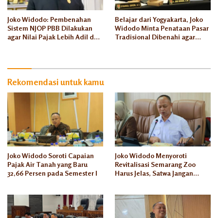
Joko Widodo: Pembenahan
Belajar dari Yogyakarta, Joko
Sistem NJOP PBB Dilakukan
Widodo Minta Penataan Pasar
agar Nilai Pajak Lebih Adil dan
Tradisional Dibenahi agar
Sesuai Harga Pasar
Lantai Atas Tak Sepi
Rekomendasi untuk kamu
Joko Widodo Soroti Capaian
Joko Widodo Menyoroti
Pajak Air Tanah yang Baru
Revitalisasi Semarang Zoo
32,66 Persen pada Semester I
Harus Jelas, Satwa Jangan
Ditelantarkan