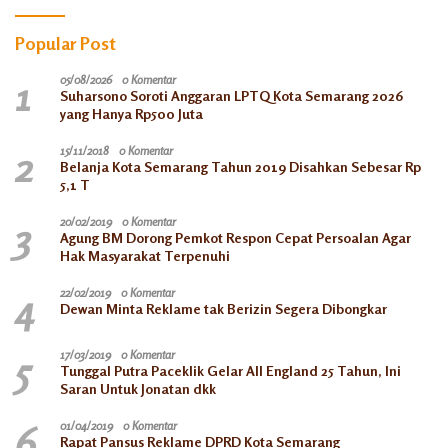
Popular Post
1
05/08/2026
0 Komentar
Suharsono Soroti Anggaran LPTQ Kota Semarang 2026
yang Hanya Rp500 Juta
2
15/11/2018
0 Komentar
Belanja Kota Semarang Tahun 2019 Disahkan Sebesar Rp
5,1 T
3
20/02/2019
0 Komentar
Agung BM Dorong Pemkot Respon Cepat Persoalan Agar
Hak Masyarakat Terpenuhi
4
22/02/2019
0 Komentar
Dewan Minta Reklame tak Berizin Segera Dibongkar
5
17/03/2019
0 Komentar
Tunggal Putra Paceklik Gelar All England 25 Tahun, Ini
Saran Untuk Jonatan dkk
6
01/04/2019
0 Komentar
Rapat Pansus Reklame DPRD Kota Semarang