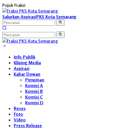
Langsung
Pojok Fraksi
ke
konten
Salurkan Aspirasi
PKS Kota Semarang
Info Publik
Kliping Media
Aspirasi
Kabar Dewan
Pimpinan
Komisi A
Komisi B
Komisi C
Komisi D
Reses
Foto
Video
Press Release