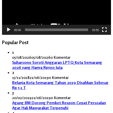
00:00
03:55
Popular Post
1
05/08/2026
05/08/2026
0 Komentar
Suharsono Soroti Anggaran LPTQ Kota Semarang
2026 yang Hanya Rp500 Juta
2
15/11/2018
21/06/2019
0 Komentar
Belanja Kota Semarang Tahun 2019 Disahkan Sebesar
Rp 5,1 T
3
20/02/2019
21/06/2019
0 Komentar
Agung BM Dorong Pemkot Respon Cepat Persoalan
Agar Hak Masyarakat Terpenuhi
4