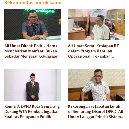
Rekomendasi untuk kamu
Ali Umar Dhani: Politik Harus
Ali Umar Soroti Kesiapan RT
Menebarkan Manfaat, Bukan
dalam Program Bantuan
Sekadar Mengejar Kekuasaan
Operasional, Tekankan
Transparansi dan
Akuntabilitas
Komisi A DPRD Kota Semarang
Kekosongan 55 Jabatan Lurah
Dukung WFA Pemkot, Ingatkan
di Semarang Disorot DPRD, Ali
Kualitas Pelayanan Publik
Umar: Langgar Prinsip Sistem
Merit ASN