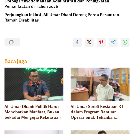
Dorong Penyederhanaan Administrasi dan Peningkatan
Pemanfaatan di Tahun 2026
Perjuangkan Inklusi, Ali Umar Dhani Dorong Perda Pesantren
Ramah Disabilitas
Ali
Umar
Dhani
Disdukcapil
Baca Juga
DPRD
Kota
Semarang
eKTP
Fraksi
PKS
Ali Umar Dhani: Politik Harus
Ali Umar Soroti Kesiapan RT
Menebarkan Manfaat, Bukan
dalam Program Bantuan
Komisi
A
Sekadar Mengejar Kekuasaan
Operasional, Tekankan
Transparansi dan
Akuntabilitas