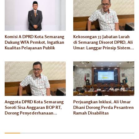
Komisi A DPRD Kota Semarang
Kekosongan 55 Jabatan Lurah
Dukung WFA Pemkot, Ingatkan
di Semarang Disorot DPRD, Ali
Kualitas Pelayanan Publik
Umar: Langgar Prinsip Sistem
Merit ASN
Anggota DPRD Kota Semarang
Perjuangkan Inklusi, Ali Umar
Soroti Sisa Anggaran BOP RT,
Dhani Dorong Perda Pesantren
Dorong Penyederhanaan
Ramah Disabilitas
Administrasi dan Peningkatan
Pemanfaatan di Tahun 2026