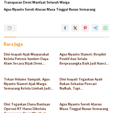
Transparan Demi Manfaat Seluruh Warga
Agus Riyanto Soroti Aturan Masa Tinggal Rusun Semarang
BPBD
BPWS
Dini
Baca Juga
Inayati
Dini Inayati Ajak Masyarakat
Agus Riyanto Slamet: Berpikir
DPRD
Kota
Kelola Potensi Sumber Daya
Positif dan Selalu
Semarang
Alam Secara Bijak Demi
Berprasangka Baik Jadi Kunci
Kesejahteraan Keluarga
Sukses Pengusaha Mikro
Fraksi
PKS
Tekan Volume Sampah, Agus
Dini Inayati Tegaskan Ayah
Riyanto Slamet Ajak Warga
Bukan Sekadar Pencari
Longsor
Semarang Kelola Limbah Jadi
Nafkah, Tapi
Berkah Ekonomi
Penanggungjawab Dunia
Mitigasi
Akhirat
Rowosari
Dini Tegaskan Dana Bantuan
Agus Riyanto Soroti Aturan
Operasi RT Harus Dikelola
Masa Tinggal Rusun Semarang
Sungai