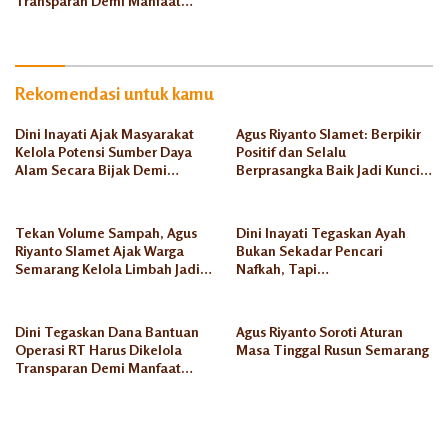
Transparan Demi Manfaat
Babon
Seluruh Warga
Rekomendasi untuk kamu
Dini Inayati Ajak Masyarakat
Agus Riyanto Slamet: Berpikir
Kelola Potensi Sumber Daya
Positif dan Selalu
Alam Secara Bijak Demi
Berprasangka Baik Jadi Kunci
Kesejahteraan Keluarga
Sukses Pengusaha Mikro
Tekan Volume Sampah, Agus
Dini Inayati Tegaskan Ayah
Riyanto Slamet Ajak Warga
Bukan Sekadar Pencari
Semarang Kelola Limbah Jadi
Nafkah, Tapi
Berkah Ekonomi
Penanggungjawab Dunia
Akhirat
Dini Tegaskan Dana Bantuan
Agus Riyanto Soroti Aturan
Operasi RT Harus Dikelola
Masa Tinggal Rusun Semarang
Transparan Demi Manfaat
Seluruh Warga