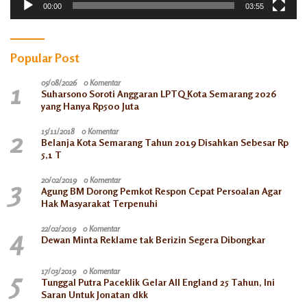
00:00
03:55
Popular Post
1
05/08/2026
0 Komentar
Suharsono Soroti Anggaran LPTQ Kota Semarang 2026
yang Hanya Rp500 Juta
2
15/11/2018
0 Komentar
Belanja Kota Semarang Tahun 2019 Disahkan Sebesar Rp
5,1 T
3
20/02/2019
0 Komentar
Agung BM Dorong Pemkot Respon Cepat Persoalan Agar
Hak Masyarakat Terpenuhi
4
22/02/2019
0 Komentar
Dewan Minta Reklame tak Berizin Segera Dibongkar
5
17/03/2019
0 Komentar
Tunggal Putra Paceklik Gelar All England 25 Tahun, Ini
Saran Untuk Jonatan dkk