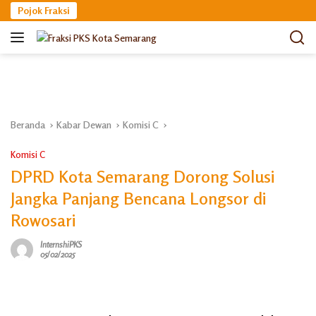
Langsung
Pojok Fraksi
ke
konten
Beranda
Kabar Dewan
Komisi C
Komisi C
DPRD Kota Semarang Dorong Solusi
Jangka Panjang Bencana Longsor di
Rowosari
InternshiPKS
05/02/2025