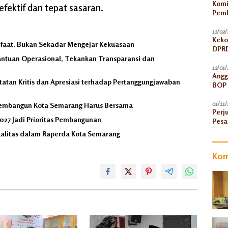
Komi
efektif dan tepat sasaran.
Pemk
11/02/
Keko
nfaat, Bukan Sekadar Mengejar Kekuasaan
DPRD
antuan Operasional, Tekankan Transparansi dan
12/01/
Angg
atan Kritis dan Apresiasi terhadap Pertanggungjawaban
BOP 
Peni
01/11/
, Membangun Kota Semarang Harus Bersama
Perj
027 Jadi Prioritas Pembangunan
Pesa
ualitas dalam Raperda Kota Semarang
Kom