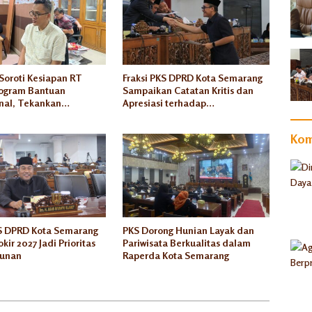
Soroti Kesiapan RT
Fraksi PKS DPRD Kota Semarang
ogram Bantuan
Sampaikan Catatan Kritis dan
nal, Tekankan
Apresiasi terhadap
nsi dan Akuntabilitas
Pertanggungjawaban APBD
Tahun 2025
Kom
KS DPRD Kota Semarang
PKS Dorong Hunian Layak dan
kir 2027 Jadi Prioritas
Pariwisata Berkualitas dalam
unan
Raperda Kota Semarang