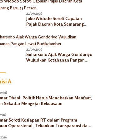
22/07/2026
Joko Widodo Soroti Capaian
Pajak Daerah Kota Semarang
Baru 45 Persen
22/07/2026
Suharsono Ajak Warga Gondoriyo
Wujudkan Ketahanan Pangan
Lewat Budikdamber
isi A
/2026
Umar Dhani: Politik Harus Menebarkan Manfaat,
n Sekadar Mengejar Kekuasaan
2026
Umar Soroti Kesiapan RT dalam Program
uan Operasional, Tekankan Transparansi dan
tabilitas
/2026