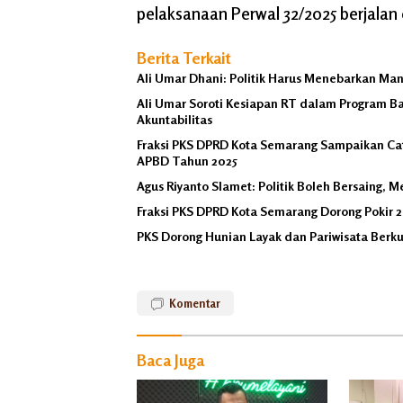
pelaksanaan Perwal 32/2025 berjalan 
Berita Terkait
Ali Umar Dhani: Politik Harus Menebarkan Ma
Ali Umar Soroti Kesiapan RT dalam Program B
Akuntabilitas
Fraksi PKS DPRD Kota Semarang Sampaikan Cat
APBD Tahun 2025
Agus Riyanto Slamet: Politik Boleh Bersaing
Fraksi PKS DPRD Kota Semarang Dorong Pokir 2
PKS Dorong Hunian Layak dan Pariwisata Berk
Ali
Umar
Komentar
Dhani
Dana
BOP
Baca Juga
RT
Fraksi PKS