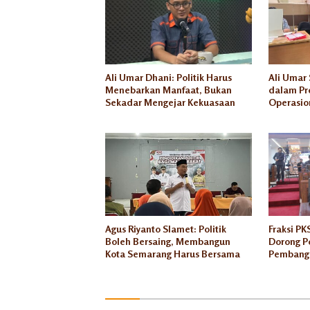
DPRD
Kota
Semarang
Komisi
A
Ali Umar Dhani: Politik Harus
Ali Umar 
Menebarkan Manfaat, Bukan
dalam Pr
Sekadar Mengejar Kekuasaan
Operasio
Transpara
Agus Riyanto Slamet: Politik
Fraksi P
Boleh Bersaing, Membangun
Dorong Po
Kota Semarang Harus Bersama
Pembang