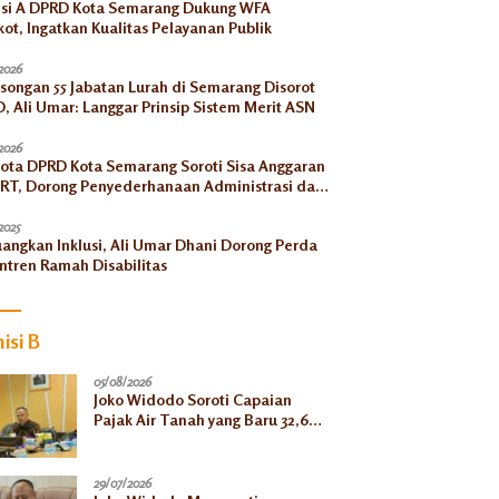
si A DPRD Kota Semarang Dukung WFA
ot, Ingatkan Kualitas Pelayanan Publik
2026
songan 55 Jabatan Lurah di Semarang Disorot
, Ali Umar: Langgar Prinsip Sistem Merit ASN
2026
ota DPRD Kota Semarang Soroti Sisa Anggaran
RT, Dorong Penyederhanaan Administrasi dan
ngkatan Pemanfaatan di Tahun 2026
2025
uangkan Inklusi, Ali Umar Dhani Dorong Perda
ntren Ramah Disabilitas
isi B
05/08/2026
Joko Widodo Soroti Capaian
Pajak Air Tanah yang Baru 32,66
Persen pada Semester I
29/07/2026