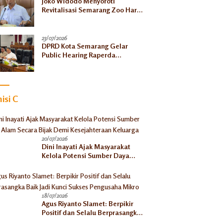
Joko Widodo Menyoroti
Revitalisasi Semarang Zoo Harus
Jelas, Satwa Jangan
Ditelantarkan
23/07/2026
DPRD Kota Semarang Gelar
Public Hearing Raperda
Ketahanan Pangan, Tekankan
Selaras dengan Pusat
isi C
20/07/2026
Dini Inayati Ajak Masyarakat
Kelola Potensi Sumber Daya
Alam Secara Bijak Demi
Kesejahteraan Keluarga
18/07/2026
Agus Riyanto Slamet: Berpikir
Positif dan Selalu Berprasangka
Baik Jadi Kunci Sukses