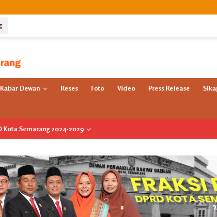
g
Kabar Dewan
Reses
Foto
Video
Press Release
Sik
RD Kota Semarang 2024-2029