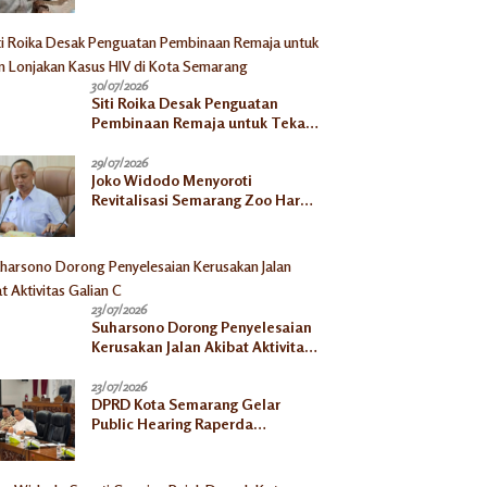
30/07/2026
Siti Roika Desak Penguatan
Pembinaan Remaja untuk Tekan
Lonjakan Kasus HIV di Kota
Semarang
29/07/2026
Joko Widodo Menyoroti
Revitalisasi Semarang Zoo Harus
Jelas, Satwa Jangan
Ditelantarkan
23/07/2026
Suharsono Dorong Penyelesaian
Kerusakan Jalan Akibat Aktivitas
Galian C
23/07/2026
DPRD Kota Semarang Gelar
Public Hearing Raperda
Ketahanan Pangan, Tekankan
Selaras dengan Pusat