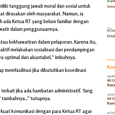
liki tanggung jawab moral dan sosial untuk
t dirasakan oleh masyarakat. Namun, ia
ada Ketua RT yang belum familiar dengan
awatir dalam penggunaannya.
atau kekhawatiran dalam pelaporan. Karena itu,
aktif melakukan sosialisasi dan pendampingan
ara optimal dan akuntabel,” imbuhnya.
Kom
 memfasilitasi jika dibutuhkan koordinasi
03/08
Ali 
Buka
s terkait jika ada hambatan administratif. Yang
15/07/
,” tambahnya.,” tutupnya.
Ali 
Bant
Akun
rkuat komunikasi dengan para Ketua RT agar
01/04