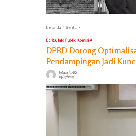
Beranda
Berita
Berita
,
Info Publik
,
Komisi A
DPRD Dorong Optimalisas
Pendampingan Jadi Kunc
InternshiPKS
24/07/2025