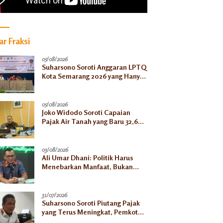
r Fraksi
05/08/2026
Suharsono Soroti Anggaran LPTQ
Kota Semarang 2026 yang Hanya
Rp500 Juta
05/08/2026
Joko Widodo Soroti Capaian
Pajak Air Tanah yang Baru 32,66
Persen pada Semester I
03/08/2026
Ali Umar Dhani: Politik Harus
Menebarkan Manfaat, Bukan
Sekadar Mengejar Kekuasaan
31/07/2026
Suharsono Soroti Piutang Pajak
yang Terus Meningkat, Pemkot
Harus Bergerak