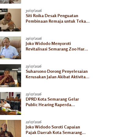
30/07/2026
Siti Roika Desak Penguatan
Pembinaan Remaja untuk Tekan
Lonjakan Kasus HIV di Kota
Semarang
29/07/2026
Joko Widodo Menyoroti
Revitalisasi Semarang Zoo Harus
Jelas, Satwa Jangan
Ditelantarkan
23/07/2026
Suharsono Dorong Penyelesaian
Kerusakan Jalan Akibat Aktivitas
Galian C
23/07/2026
DPRD Kota Semarang Gelar
Public Hearing Raperda
Ketahanan Pangan, Tekankan
Selaras dengan Pusat
22/07/2026
Joko Widodo Soroti Capaian
Pajak Daerah Kota Semarang