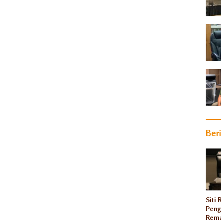
Ber
Siti
Peng
Rema