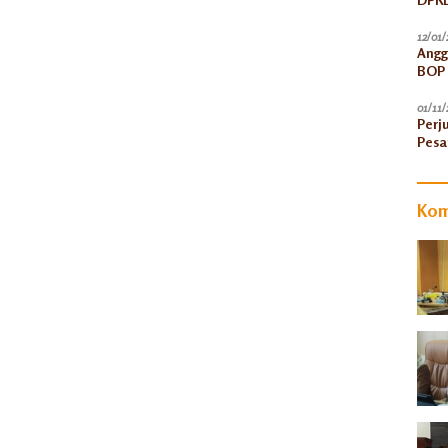
12/01/
Angg
BOP 
Peni
01/11/
Perj
Pesa
Kom