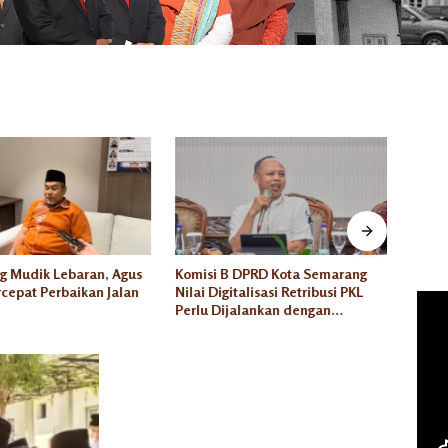
g Mudik Lebaran, Agus
Komisi B DPRD Kota Semarang
Wakil
cepat Perbaikan Jalan
Nilai Digitalisasi Retribusi PKL
Semar
Perlu Dijalankan dengan
Jalan
Kesiapan yang Matang
Lakuk