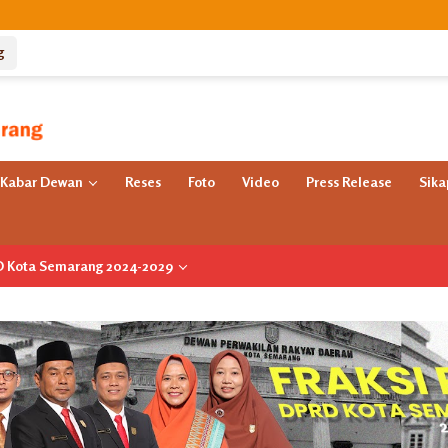
g
Kabar Dewan
Reses
Foto
Video
Press Release
Sik
RD Kota Semarang 2024-2029