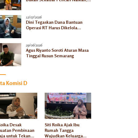
Tapi Penanggungjawab Dunia
Akhirat
12/07/2026
Dini Tegaskan Dana Bantuan
Operasi RT Harus Dikelola
Transparan Demi Manfaat
Seluruh Warga
29/06/2026
Agus Riyanto Soroti Aturan Masa
Tinggal Rusun Semarang
ita Komisi D
 Roika Desak
Siti Roika Ajak Ibu
uatan Pembinaan
Rumah Tangga
ja untuk Tekan
Wujudkan Keluarga