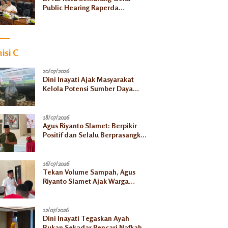
Public Hearing Raperda
Ketahanan Pangan, Tekankan
Selaras dengan Pusat
isi C
20/07/2026
Dini Inayati Ajak Masyarakat
Kelola Potensi Sumber Daya
Alam Secara Bijak Demi
Kesejahteraan Keluarga
18/07/2026
Agus Riyanto Slamet: Berpikir
Positif dan Selalu Berprasangka
Baik Jadi Kunci Sukses
Pengusaha Mikro
16/07/2026
Tekan Volume Sampah, Agus
Riyanto Slamet Ajak Warga
Semarang Kelola Limbah Jadi
Berkah Ekonomi
12/07/2026
Dini Inayati Tegaskan Ayah
Bukan Sekadar Pencari Nafkah,