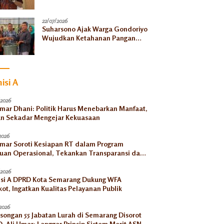
Baru 45 Persen
22/07/2026
Suharsono Ajak Warga Gondoriyo
Wujudkan Ketahanan Pangan
Lewat Budikdamber
isi A
/2026
Umar Dhani: Politik Harus Menebarkan Manfaat,
n Sekadar Mengejar Kekuasaan
2026
Umar Soroti Kesiapan RT dalam Program
uan Operasional, Tekankan Transparansi dan
tabilitas
/2026
si A DPRD Kota Semarang Dukung WFA
ot, Ingatkan Kualitas Pelayanan Publik
2026
songan 55 Jabatan Lurah di Semarang Disorot
, Ali Umar: Langgar Prinsip Sistem Merit ASN