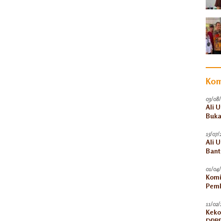
Kom
03/08
Ali 
Buka
15/07/
Ali 
Bant
Akun
01/04
Komi
Pemk
11/02/
Keko
DPRD