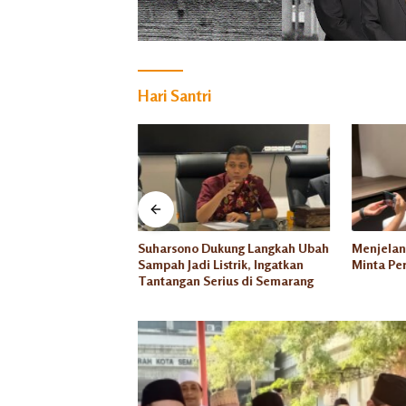
Hari Santri
PRD Kota Semarang
Suharsono Dukung Langkah Ubah
Menjelan
2027 Jadi Prioritas
Sampah Jadi Listrik, Ingatkan
Minta Per
n
Tantangan Serius di Semarang