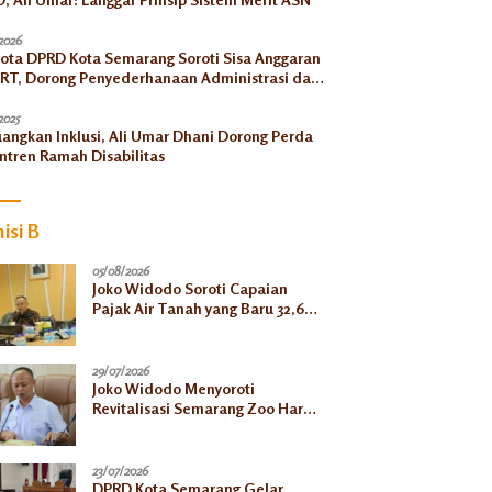
2026
ota DPRD Kota Semarang Soroti Sisa Anggaran
RT, Dorong Penyederhanaan Administrasi dan
ngkatan Pemanfaatan di Tahun 2026
2025
uangkan Inklusi, Ali Umar Dhani Dorong Perda
ntren Ramah Disabilitas
isi B
05/08/2026
Joko Widodo Soroti Capaian
Pajak Air Tanah yang Baru 32,66
Persen pada Semester I
29/07/2026
Joko Widodo Menyoroti
Revitalisasi Semarang Zoo Harus
Jelas, Satwa Jangan
Ditelantarkan
23/07/2026
DPRD Kota Semarang Gelar