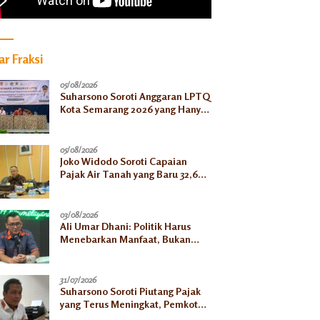
r Fraksi
05/08/2026
Suharsono Soroti Anggaran LPTQ
Kota Semarang 2026 yang Hanya
Rp500 Juta
05/08/2026
Joko Widodo Soroti Capaian
Pajak Air Tanah yang Baru 32,66
Persen pada Semester I
03/08/2026
Ali Umar Dhani: Politik Harus
Menebarkan Manfaat, Bukan
Sekadar Mengejar Kekuasaan
31/07/2026
Suharsono Soroti Piutang Pajak
yang Terus Meningkat, Pemkot
Harus Bergerak