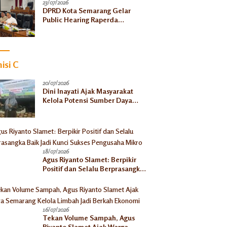
23/07/2026
DPRD Kota Semarang Gelar
Public Hearing Raperda
Ketahanan Pangan, Tekankan
Selaras dengan Pusat
isi C
20/07/2026
Dini Inayati Ajak Masyarakat
Kelola Potensi Sumber Daya
Alam Secara Bijak Demi
Kesejahteraan Keluarga
18/07/2026
Agus Riyanto Slamet: Berpikir
Positif dan Selalu Berprasangka
Baik Jadi Kunci Sukses
Pengusaha Mikro
16/07/2026
Tekan Volume Sampah, Agus
Riyanto Slamet Ajak Warga