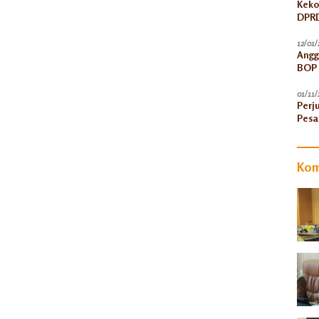
Keko
DPRD
12/01/
Angg
BOP 
Peni
01/11/
Perj
Pesa
Kom