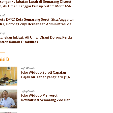
songan 55 Jabatan Lurah di Semarang Disorot
, Ali Umar: Langgar Prinsip Sistem Merit ASN
2026
ota DPRD Kota Semarang Soroti Sisa Anggaran
RT, Dorong Penyederhanaan Administrasi dan
ngkatan Pemanfaatan di Tahun 2026
2025
uangkan Inklusi, Ali Umar Dhani Dorong Perda
ntren Ramah Disabilitas
isi B
05/08/2026
Joko Widodo Soroti Capaian
Pajak Air Tanah yang Baru 32,66
Persen pada Semester I
29/07/2026
Joko Widodo Menyoroti
Revitalisasi Semarang Zoo Harus
Jelas, Satwa Jangan
Ditelantarkan