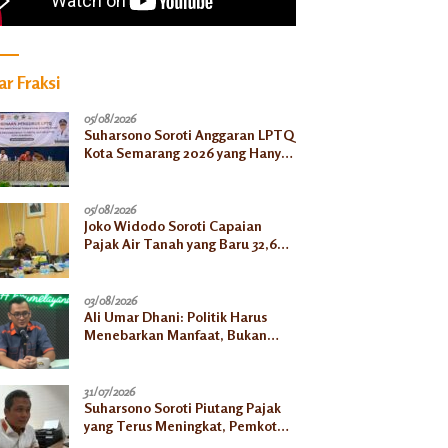
r Fraksi
05/08/2026
Suharsono Soroti Anggaran LPTQ
Kota Semarang 2026 yang Hanya
Rp500 Juta
05/08/2026
Joko Widodo Soroti Capaian
Pajak Air Tanah yang Baru 32,66
Persen pada Semester I
03/08/2026
Ali Umar Dhani: Politik Harus
Menebarkan Manfaat, Bukan
Sekadar Mengejar Kekuasaan
31/07/2026
Suharsono Soroti Piutang Pajak
yang Terus Meningkat, Pemkot
Harus Bergerak