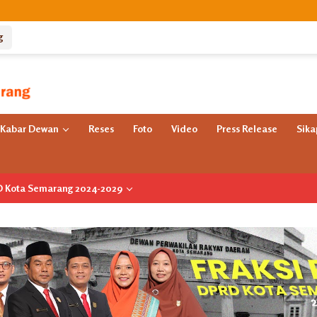
g
Kabar Dewan
Reses
Foto
Video
Press Release
Sik
RD Kota Semarang 2024-2029