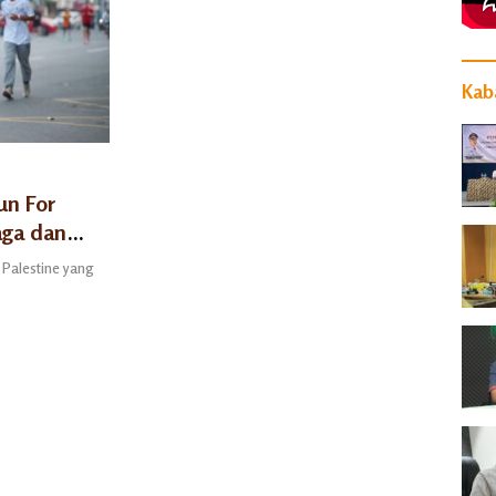
Kaba
un For
aga dan
Palestine yang