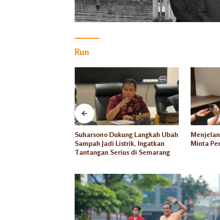
Run
PRD Kota Semarang
Suharsono Dukung Langkah Ubah
Menjelan
2027 Jadi Prioritas
Sampah Jadi Listrik, Ingatkan
Minta Per
n
Tantangan Serius di Semarang