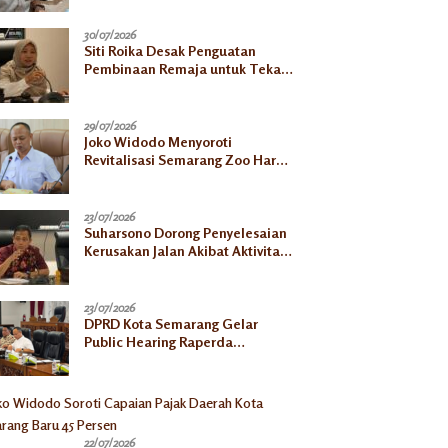
30/07/2026
Siti Roika Desak Penguatan
Pembinaan Remaja untuk Tekan
Lonjakan Kasus HIV di Kota
Semarang
29/07/2026
Joko Widodo Menyoroti
Revitalisasi Semarang Zoo Harus
Jelas, Satwa Jangan
Ditelantarkan
23/07/2026
Suharsono Dorong Penyelesaian
Kerusakan Jalan Akibat Aktivitas
Galian C
23/07/2026
DPRD Kota Semarang Gelar
Public Hearing Raperda
Ketahanan Pangan, Tekankan
Selaras dengan Pusat
22/07/2026