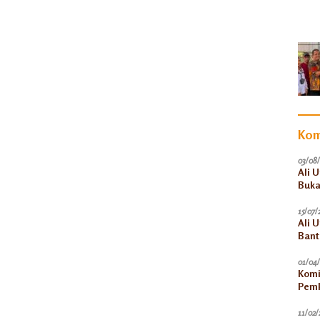
Kom
03/08
Ali 
Buka
15/07/
Ali 
Bant
Akun
01/04
Komi
Pemk
11/02/