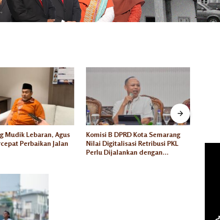
g Mudik Lebaran, Agus
Komisi B DPRD Kota Semarang
Wakil
cepat Perbaikan Jalan
Nilai Digitalisasi Retribusi PKL
Semar
Perlu Dijalankan dengan
Jalan
Kesiapan yang Matang
Lakuk