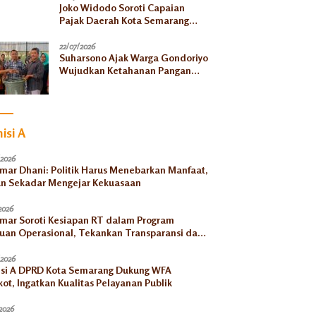
Joko Widodo Soroti Capaian
Pajak Daerah Kota Semarang
Baru 45 Persen
22/07/2026
Suharsono Ajak Warga Gondoriyo
Wujudkan Ketahanan Pangan
Lewat Budikdamber
isi A
/2026
Umar Dhani: Politik Harus Menebarkan Manfaat,
n Sekadar Mengejar Kekuasaan
2026
Umar Soroti Kesiapan RT dalam Program
uan Operasional, Tekankan Transparansi dan
tabilitas
/2026
si A DPRD Kota Semarang Dukung WFA
ot, Ingatkan Kualitas Pelayanan Publik
2026