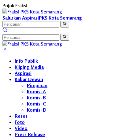
Langsung
Pojok Fraksi
ke
konten
Salurkan Aspirasi
PKS Kota Semarang
Info Publik
Kliping Media
Aspirasi
Kabar Dewan
Pimpinan
Komisi A
Komisi B
Komisi C
Komisi D
Reses
Foto
Video
Press Release