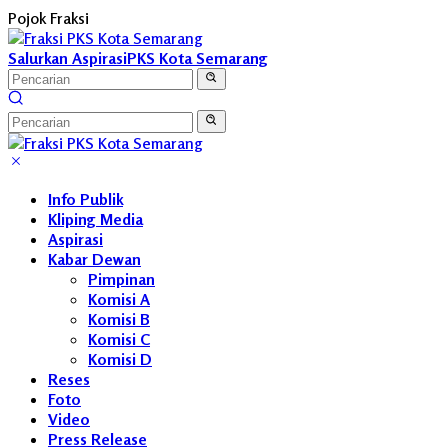
Langsung
Pojok Fraksi
ke
konten
Salurkan Aspirasi
PKS Kota Semarang
Info Publik
Kliping Media
Aspirasi
Kabar Dewan
Pimpinan
Komisi A
Komisi B
Komisi C
Komisi D
Reses
Foto
Video
Press Release