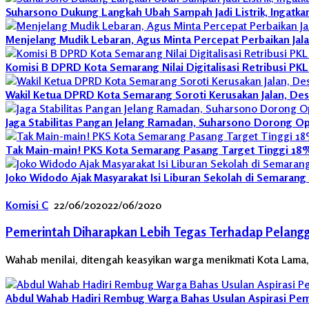
Suharsono Dukung Langkah Ubah Sampah Jadi Listrik, Ingatka
Menjelang Mudik Lebaran, Agus Minta Percepat Perbaikan Jal
Komisi B DPRD Kota Semarang Nilai Digitalisasi Retribusi PK
Wakil Ketua DPRD Kota Semarang Soroti Kerusakan Jalan, De
Jaga Stabilitas Pangan Jelang Ramadan, Suharsono Dorong O
Tak Main-main! PKS Kota Semarang Pasang Target Tinggi 18% 
Joko Widodo Ajak Masyarakat Isi Liburan Sekolah di Semaran
Komisi C
22/06/2020
22/06/2020
Pemerintah Diharapkan Lebih Tegas Terhadap Pelangg
Wahab menilai, ditengah keasyikan warga menikmati Kota Lama
Abdul Wahab Hadiri Rembug Warga Bahas Usulan Aspirasi P