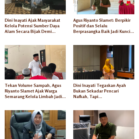
Dini Inayati Ajak Masyarakat
Agus Riyanto Slamet: Berpikir
Kelola Potensi Sumber Daya
Positif dan Selalu
Alam Secara Bijak Demi
Berprasangka Baik Jadi Kunci
Kesejahteraan Keluarga
Sukses Pengusaha Mikro
Tekan Volume Sampah, Agus
Dini Inayati Tegaskan Ayah
Riyanto Slamet Ajak Warga
Bukan Sekadar Pencari
Semarang Kelola Limbah Jadi
Nafkah, Tapi
Berkah Ekonomi
Penanggungjawab Dunia
Akhirat