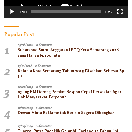
00:00
03:55
Popular Post
1
05/08/2026
0 Komentar
Suharsono Soroti Anggaran LPTQ Kota Semarang 2026
yang Hanya Rp500 Juta
2
15/11/2018
0 Komentar
Belanja Kota Semarang Tahun 2019 Disahkan Sebesar Rp
5,1 T
3
20/02/2019
0 Komentar
Agung BM Dorong Pemkot Respon Cepat Persoalan Agar
Hak Masyarakat Terpenuhi
4
22/02/2019
0 Komentar
Dewan Minta Reklame tak Berizin Segera Dibongkar
5
17/03/2019
0 Komentar
Tunggal Putra Paceklik Gelar All England 25 Tahun, Ini