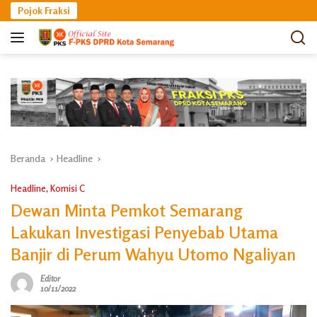
Langsung
Pojok Fraksi
ke
konten
Beranda
Headline
Headline
,
Komisi C
Dewan Minta Pemkot Semarang
Lakukan Investigasi Penyebab Utama
Banjir di Perum Wahyu Utomo Ngaliyan
Editor
10/11/2022