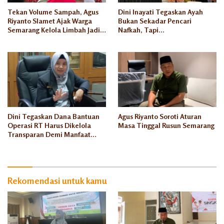
Tekan Volume Sampah, Agus
Dini Inayati Tegaskan Ayah
Riyanto Slamet Ajak Warga
Bukan Sekadar Pencari
Semarang Kelola Limbah Jadi
Nafkah, Tapi
Berkah Ekonomi
Penanggungjawab Dunia
Akhirat
Dini Tegaskan Dana Bantuan
Agus Riyanto Soroti Aturan
Operasi RT Harus Dikelola
Masa Tinggal Rusun Semarang
Transparan Demi Manfaat
Seluruh Warga
Rekomendasi untuk kamu