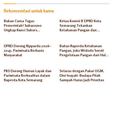
Rekomendasi untuk kamu
Bukan Cuma Tugas
Ketua Komisi B DPRD Kota
Pemerintah! Suharsono
Semarang Tekankan
Ungkap Kunci Sukses
Ketahanan Pangan dan
Ketahanan Masyarakat
Jaminan Halal Jelang Iduladha
Semarang
DPRD Dorong Ripparda 2026–
Bahas Raperda Ketahanan
2045, Pariwisata Berbasis
Pangan, Joko Widodo Soroti
Masyarakat
Pengelolaan Pangan dari Hulu
ke Hilir
PKS Dorong Hunian Layak dan
Selaras dengan Pakar UGM,
Pariwisata Berkualitas dalam
Dini Inayati: Budaya Pilah
Raperda Kota Semarang
Sampah Harus Jadi Prioritas