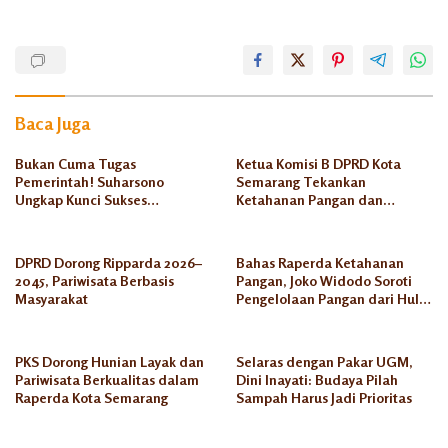
Ali
Umar
Dhani
DPRD
Baca Juga
Kader
Gayam
Bukan Cuma Tugas
Ketua Komisi B DPRD Kota
Sari
Pemerintah! Suharsono
Semarang Tekankan
Ungkap Kunci Sukses
Ketahanan Pangan dan
Kota
Ketahanan Masyarakat
Jaminan Halal Jelang Iduladha
Semarang
Semarang
PKS
DPRD Dorong Ripparda 2026–
Bahas Raperda Ketahanan
Menyapa
2045, Pariwisata Berbasis
Pangan, Joko Widodo Soroti
Masyarakat
Pengelolaan Pangan dari Hulu
ke Hilir
PKS Dorong Hunian Layak dan
Selaras dengan Pakar UGM,
Pariwisata Berkualitas dalam
Dini Inayati: Budaya Pilah
Raperda Kota Semarang
Sampah Harus Jadi Prioritas