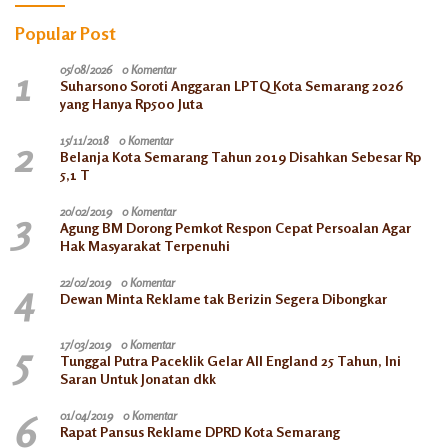
Popular Post
1
05/08/2026
0 Komentar
Suharsono Soroti Anggaran LPTQ Kota Semarang 2026
yang Hanya Rp500 Juta
2
15/11/2018
0 Komentar
Belanja Kota Semarang Tahun 2019 Disahkan Sebesar Rp
5,1 T
3
20/02/2019
0 Komentar
Agung BM Dorong Pemkot Respon Cepat Persoalan Agar
Hak Masyarakat Terpenuhi
4
22/02/2019
0 Komentar
Dewan Minta Reklame tak Berizin Segera Dibongkar
5
17/03/2019
0 Komentar
Tunggal Putra Paceklik Gelar All England 25 Tahun, Ini
Saran Untuk Jonatan dkk
6
01/04/2019
0 Komentar
Rapat Pansus Reklame DPRD Kota Semarang