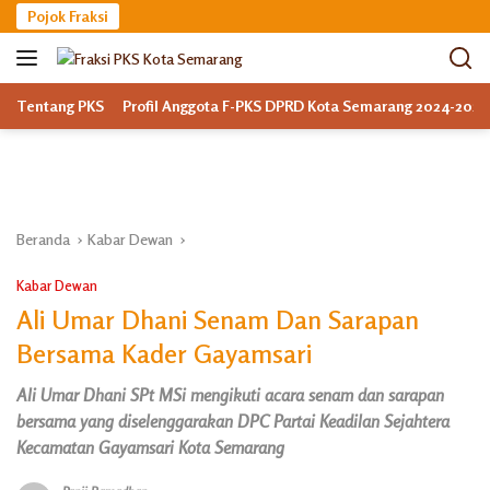
Langsung
Pojok Fraksi
ke
konten
Tentang PKS
Profil Anggota F-PKS DPRD Kota Semarang 2024-2029
Beranda
Kabar Dewan
Kabar Dewan
Ali Umar Dhani Senam Dan Sarapan
Bersama Kader Gayamsari
Ali Umar Dhani SPt MSi mengikuti acara senam dan sarapan
bersama yang diselenggarakan DPC Partai Keadilan Sejahtera
Kecamatan Gayamsari Kota Semarang