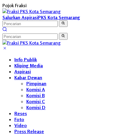
Langsung
Pojok Fraksi
ke
konten
Salurkan Aspirasi
PKS Kota Semarang
Info Publik
Kliping Media
Aspirasi
Kabar Dewan
Pimpinan
Komisi A
Komisi B
Komisi C
Komisi D
Reses
Foto
Video
Press Release