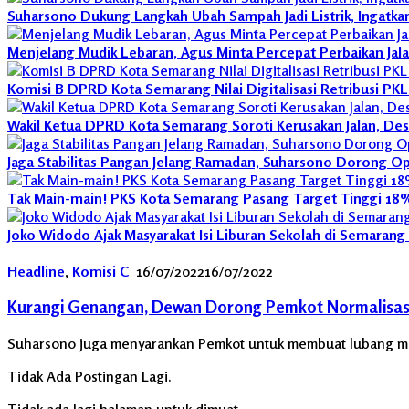
Suharsono Dukung Langkah Ubah Sampah Jadi Listrik, Ingatka
Menjelang Mudik Lebaran, Agus Minta Percepat Perbaikan Jal
Komisi B DPRD Kota Semarang Nilai Digitalisasi Retribusi PK
Wakil Ketua DPRD Kota Semarang Soroti Kerusakan Jalan, De
Jaga Stabilitas Pangan Jelang Ramadan, Suharsono Dorong O
Tak Main-main! PKS Kota Semarang Pasang Target Tinggi 18% 
Joko Widodo Ajak Masyarakat Isi Liburan Sekolah di Semaran
Headline
,
Komisi C
16/07/2022
16/07/2022
Kurangi Genangan, Dewan Dorong Pemkot Normalisasi
Suharsono juga menyarankan Pemkot untuk membuat lubang man
Tidak Ada Postingan Lagi.
Tidak ada lagi halaman untuk dimuat.