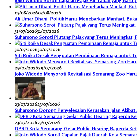
Joko Widodo Soroti Capaian Pajak Air Tanah yang Baru 
03/08/2026
03/08/2026
Ali Umar Dhani: Politik Harus Menebarkan Manfaat, Buk
31/07/2026
31/07/2026
Suharsono Soroti Piutang Pajak yang Terus Meningkat,
30/07/2026
30/07/2026
Siti Roika Desak Penguatan Pembinaan Remaja untuk Te
29/07/2026
29/07/2026
Joko Widodo Menyoroti Revitalisasi Semarang Zoo Harus 
23/07/2026
23/07/2026
Suharsono Dorong Penyelesaian Kerusakan Jalan Akibat A
23/07/2026
23/07/2026
DPRD Kota Semarang Gelar Public Hearing Raperda Ket