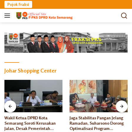
Langsung
Pojok Fraksi
ke
konten
Johar Shopping Center
Wakil Ketua DPRD Kota
Jaga Stabilitas Pangan Jelang
Semarang Soroti Kerusakan
Ramadan, Suharsono Dorong
Jalan, Desak Pemerintah
Optimalisasi Program