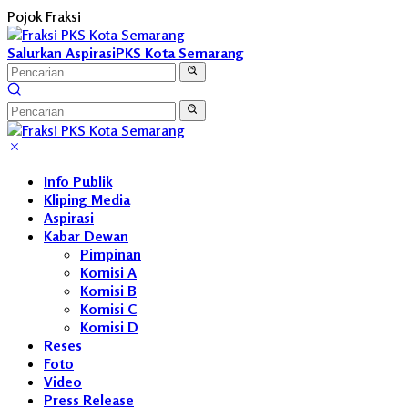
Langsung
Pojok Fraksi
ke
konten
Salurkan Aspirasi
PKS Kota Semarang
Info Publik
Kliping Media
Aspirasi
Kabar Dewan
Pimpinan
Komisi A
Komisi B
Komisi C
Komisi D
Reses
Foto
Video
Press Release