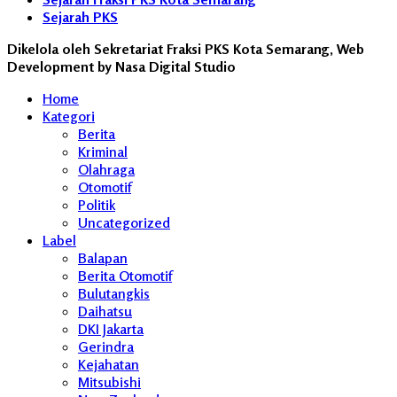
Sejarah PKS
Dikelola oleh Sekretariat Fraksi PKS Kota Semarang, Web
Development by Nasa Digital Studio
Home
Kategori
Berita
Kriminal
Olahraga
Otomotif
Politik
Uncategorized
Label
Balapan
Berita Otomotif
Bulutangkis
Daihatsu
DKI Jakarta
Gerindra
Kejahatan
Mitsubishi