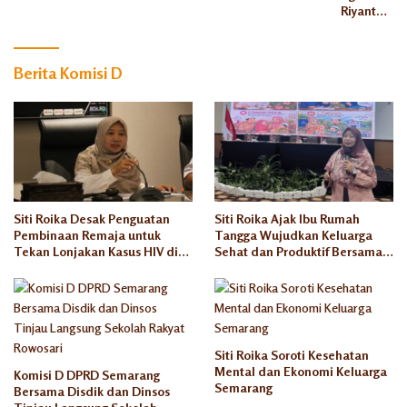
Riyanto
Soroti
Aturan
Masa
Berita Komisi D
Tinggal
Rusun
Semaran
g
Siti Roika Desak Penguatan
Siti Roika Ajak Ibu Rumah
Pembinaan Remaja untuk
Tangga Wujudkan Keluarga
Tekan Lonjakan Kasus HIV di
Sehat dan Produktif Bersama
Kota Semarang
Rumah Keluarga Indonesia
Siti Roika Soroti Kesehatan
Mental dan Ekonomi Keluarga
Komisi D DPRD Semarang
Semarang
Bersama Disdik dan Dinsos