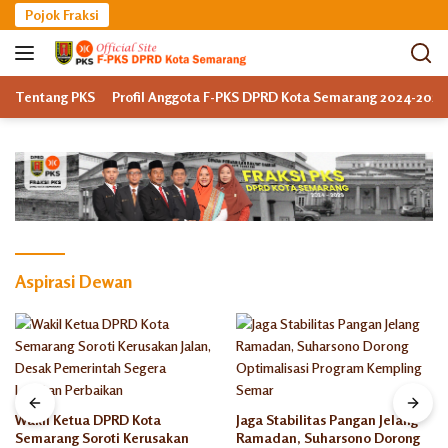
Langsung
Pojok Fraksi
ke
konten
Tentang PKS
Profil Anggota F-PKS DPRD Kota Semarang 2024-2029
Aspirasi Dewan
Wakil Ketua DPRD Kota
Jaga Stabilitas Pangan Jelang
Semarang Soroti Kerusakan
Ramadan, Suharsono Dorong