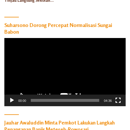
Tinjau Langsung Sekolah
Rakyat Rowosari
Suharsono Dorong Percepat Normalisasi Sungai
Babon
Pemutar
Video
00:00
04:36
Jauhar Awaluddin Minta Pemkot Lakukan Langkah
Penanganan Banjir Meteseh-Rowosari